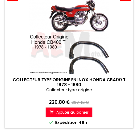
COLLECTEUR TYPE ORIGINE EN INOX HONDA CB400 T
1978 - 1980
Collecteur type origine
Prix
Prix
220,80 €
237,42 €
de
Ajouter au panier

référence

Expédition 48h