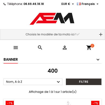


Téléphone:
06.69.46.18.18
EUR €
Français
Choisis le modèle de ta moto ici ! ✅
0



shopping_cart
BANNER
400

Nom, A à Z
FILTRE
Affichage de 1 à 1 sur 1 article(s)
-7%
-7%