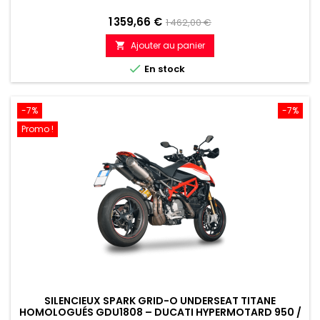
Prix
Prix
1 359,66 €
1 462,00 €
de
Ajouter au panier

référence

En stock
-7%
-7%
Promo !
SILENCIEUX SPARK GRID-O UNDERSEAT TITANE
HOMOLOGUÉS GDU1808 – DUCATI HYPERMOTARD 950 /