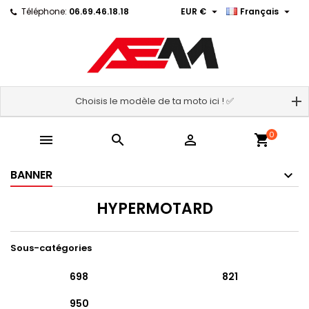


Téléphone:
06.69.46.18.18
EUR €
Français
Choisis le modèle de ta moto ici ! ✅
0



shopping_cart
BANNER
HYPERMOTARD
Sous-catégories
698
821
950