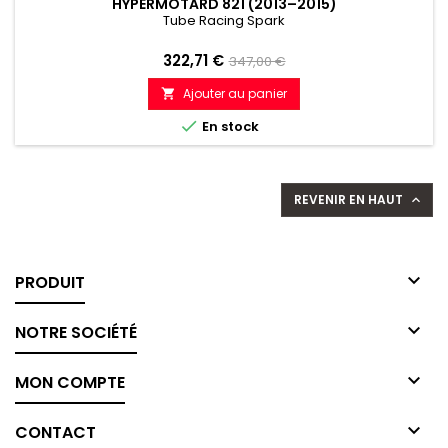
HYPERMOTARD 821 (2013–2015)
Tube Racing Spark
Prix
Prix
322,71 €
347,00 €
de
Ajouter au panier

référence

En stock
REVENIR EN HAUT


PRODUIT

NOTRE SOCIÉTÉ

MON COMPTE

CONTACT