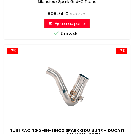
SP (2019–2024)
Silencieux Spark Grid-O Titane
Prix
Prix
909,74 €
978,22 €
de
Ajouter au panier

référence

En stock
-7%
-7%
TUBE RACING 2-EN-1 INOX SPARK GDU1804R – DUCATI