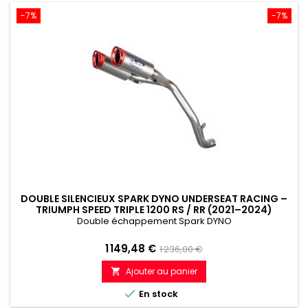
-7%
-7%
DOUBLE SILENCIEUX SPARK DYNO UNDERSEAT RACING –
TRIUMPH SPEED TRIPLE 1200 RS / RR (2021–2024)
Double échappement Spark DYNO
Prix
Prix
1 149,48 €
1 236,00 €
de
Ajouter au panier

référence

En stock