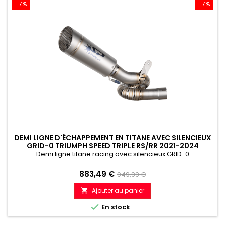
-7%
-7%
DEMI LIGNE D'ÉCHAPPEMENT EN TITANE AVEC SILENCIEUX
GRID-0 TRIUMPH SPEED TRIPLE RS/RR 2021-2024
Demi ligne titane racing avec silencieux GRID-0
Prix
Prix
883,49 €
949,99 €
de
Ajouter au panier

référence

En stock