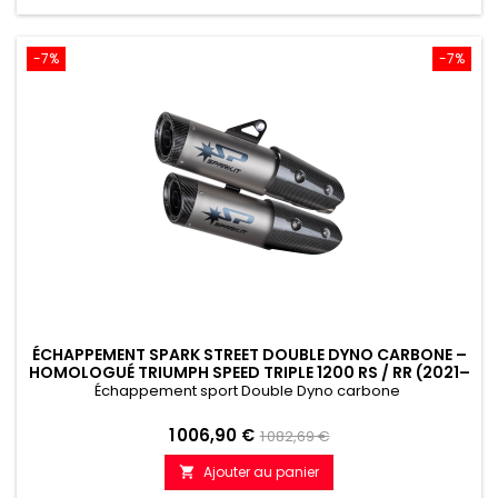
-7%
-7%
ÉCHAPPEMENT SPARK STREET DOUBLE DYNO CARBONE –
HOMOLOGUÉ TRIUMPH SPEED TRIPLE 1200 RS / RR (2021–
2024)
Échappement sport Double Dyno carbone
Prix
Prix
1 006,90 €
1 082,69 €
de
Ajouter au panier

référence