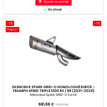
Ajouter au panier

référence

En stock
-7%
-7%
Promo !
SILENCIEUX SPARK GRID-O HOMOLOGUÉ EURO5 –
TRIUMPH SPEED TRIPLE 1200 RS / RR (2021–2024)
Silencieux Spark GRID-O Euro5
Prix
Prix
681,69 €
733,00 €