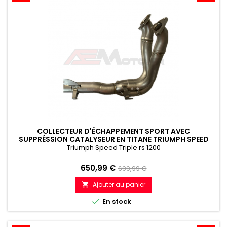
COLLECTEUR D'ÉCHAPPEMENT SPORT AVEC
SUPPRÉSSION CATALYSEUR EN TITANE TRIUMPH SPEED
TRIPLE 1200 RS 2021-2024
Triumph Speed Triple rs 1200
Prix
Prix
650,99 €
699,99 €
de
Ajouter au panier

référence

En stock