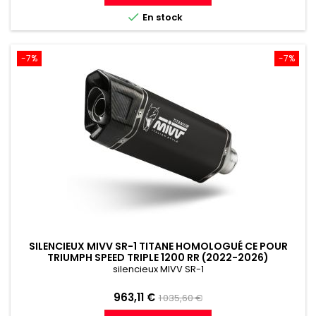
référence

En stock
-7%
-7%
SILENCIEUX MIVV SR-1 TITANE HOMOLOGUÉ CE POUR
TRIUMPH SPEED TRIPLE 1200 RR (2022-2026)
silencieux MIVV SR-1
Prix
Prix
963,11 €
1 035,60 €
de