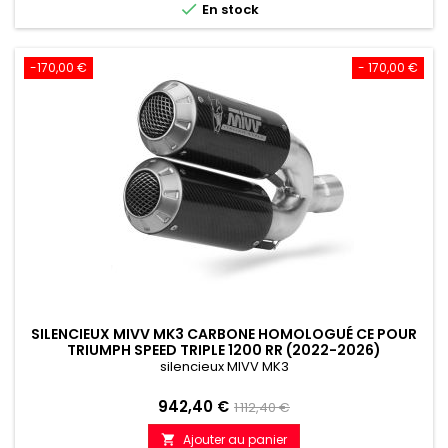

En stock
-170,00 €
- 170,00 €
SILENCIEUX MIVV MK3 CARBONE HOMOLOGUÉ CE POUR
TRIUMPH SPEED TRIPLE 1200 RR (2022-2026)
silencieux MIVV MK3
Prix
Prix
942,40 €
1 112,40 €
de
Ajouter au panier
