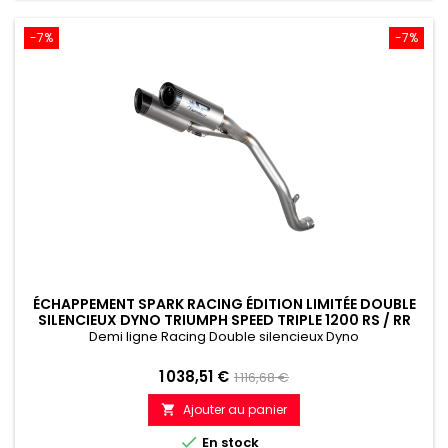
-7%
-7%
ÉCHAPPEMENT SPARK RACING ÉDITION LIMITÉE DOUBLE
SILENCIEUX DYNO TRIUMPH SPEED TRIPLE 1200 RS / RR
(2021–2024)
Demi ligne Racing Double silencieux Dyno
Prix
Prix
1 038,51 €
1 116,68 €
de
Ajouter au panier

référence

En stock