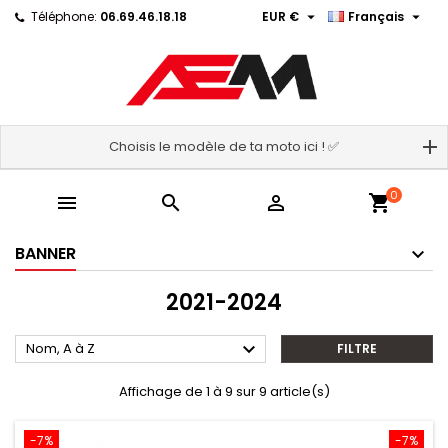


Téléphone:
06.69.46.18.18
EUR €
Français
Choisis le modèle de ta moto ici ! ✅
0



shopping_cart
BANNER
2021-2024

Nom, A à Z
FILTRE
Affichage de 1 à 9 sur 9 article(s)
-7%
-7%