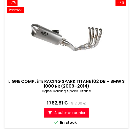
-7%
-7%
Promo !
LIGNE COMPLÈTE RACING SPARK TITANE 102 DB – BMW S
1000 RR (2009–2014)
Ligne Racing Spark Titane
Prix
Prix
1 782,81 €
1 917,00 €
de
Ajouter au panier

référence

En stock