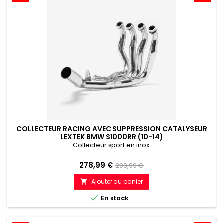
COLLECTEUR RACING AVEC SUPPRESSION CATALYSEUR
LEXTEK BMW S1000RR (10-14)
Collecteur sport en inox
Prix
Prix
278,99 €
299,99 €
de
Ajouter au panier

référence

En stock