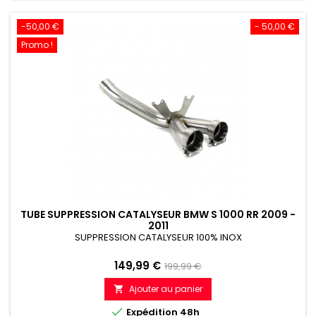
-50,00 €
- 50,00 €
Promo !
TUBE SUPPRESSION CATALYSEUR BMW S 1000 RR 2009 -
2011
SUPPRESSION CATALYSEUR 100% INOX
Prix
Prix
149,99 €
199,99 €
de
Ajouter au panier

référence

Expédition 48h