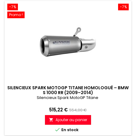
-7%
-7%
Promo !
SILENCIEUX SPARK MOTOGP TITANE HOMOLOGUÉ – BMW
S 1000 RR (2009–2014)
Silencieux Spark MotoGP Titane
Prix
Prix
515,22 €
554,00 €
de
Ajouter au panier

référence

En stock