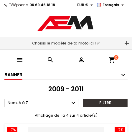


Téléphone:
06.69.46.18.18
EUR €
Français
Choisis le modèle de ta moto ici ! ✅
0



shopping_cart
BANNER
2009 - 2011

Nom, A à Z
FILTRE
Affichage de 1 à 4 sur 4 article(s)
-7%
-7%