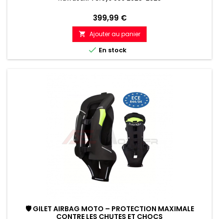
Prix
399,99 €
Ajouter au panier


En stock
🛡 GILET AIRBAG MOTO – PROTECTION MAXIMALE
CONTRE LES CHUTES ET CHOCS