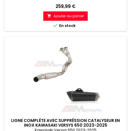
Prix
259,99 €
Ajouter au panier


En stock
LIGNE COMPLÈTE AVEC SUPPRÉSSION CATALYSEUR EN
INOX KAWASAKI VERSYS 650 2023-2025
Kawasaki Versys 650 2023-2025