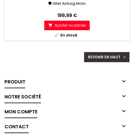
🛡 Gilet Airbag Moto
Prix
199,99 €
Ajouter au panier


En stock
REVENIR EN HAUT


PRODUIT

NOTRE SOCIÉTÉ

MON COMPTE

CONTACT