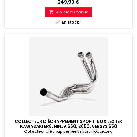
Prix
249,99 €
Ajouter au panier


En stock
COLLECTEUR D'ÉCHAPPEMENT SPORT INOX LEXTEK
KAWASAKI ER6, NINJA 650, Z650, VERSYS 650
Collecteur d'échappement sport inox Lextek