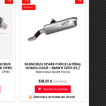
-7%
-7%
-7%
Promo !
NCIEUX
SILENCIEUX SPARK FORCE LATÉRAL
EK OP8C
HOMOLOGUÉ – BMW R 1200 GS /
-18) R
ADVENTURE (2010–2012)
ne OP8C
Silencieux Spark Force
Prix
Prix
518,01 €
557,00 €
de
Ajouter au panier

e
référence

Derniers articles en stock