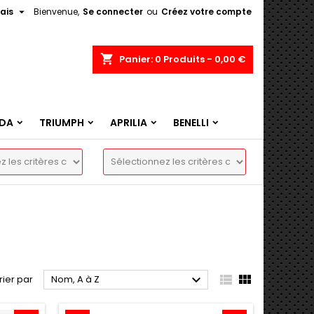

ais
Bienvenue,
Se connecter
ou
Créez votre compte
shopping_cart
Panier:
0
Produits - 0,00 €
DA
TRIUMPH
APRILIA
BENELLI



rier par
Nom, A à Z