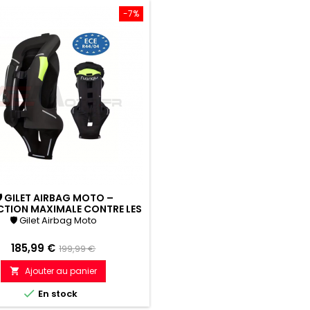
-7%
 GILET AIRBAG MOTO –
CTION MAXIMALE CONTRE LES
CHUTES ET CHOCS
🛡 Gilet Airbag Moto
Prix
Prix
185,99 €
199,99 €
de
Ajouter au panier

référence

En stock