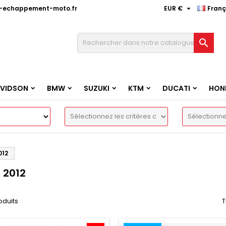

e-echappement-moto.fr
EUR €
Franç

AVIDSON
BMW
SUZUKI
KTM
DUCATI
HON
012
- 2012
roduits
T