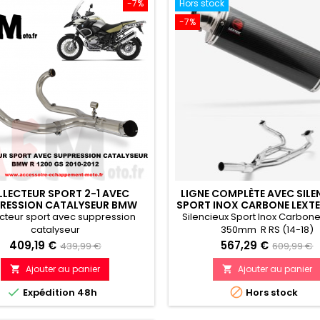
-7%
Hors stock
-7%
LECTEUR SPORT 2-1 AVEC
LIGNE COMPLÈTE AVEC SILE
RESSION CATALYSEUR BMW
SPORT INOX CARBONE LEXT
R1200 GS 2010 - 2012
350MM BMW R 1200 GS (12
cteur sport avec suppression
Silencieux Sport Inox Carbo
1200 R RS (14-18)
catalyseur
350mm R RS (14-18)
Prix
Prix
Prix
Prix
409,19 €
567,29 €
439,99 €
609,99 €
de
de
Ajouter au panier
Ajouter au panier


référence
référenc


Expédition 48h
Hors stock