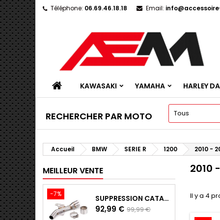
Téléphone:
06.69.46.18.18
Email:
info@accessoir
KAWASAKI
YAMAHA
HARLEY D
RECHERCHER PAR MOTO
Accueil
BMW
SERIE R
1200
2010 - 2
2010 
MEILLEUR VENTE
-7%
Il y a 4 p
SUPPRESSION CATALYSEUR EN INOX POUR KAWASAKI Z900 A2, Z900E ET Z900 (2017 - 2024)
Prix
Prix
92,99 €
99,99 €
de