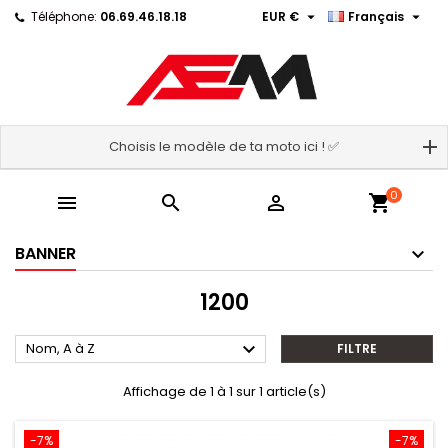


Téléphone:
06.69.46.18.18
EUR €
Français
Choisis le modèle de ta moto ici ! ✅
0



shopping_cart
BANNER
1200

Nom, A à Z
FILTRE
Affichage de 1 à 1 sur 1 article(s)
-7%
-7%