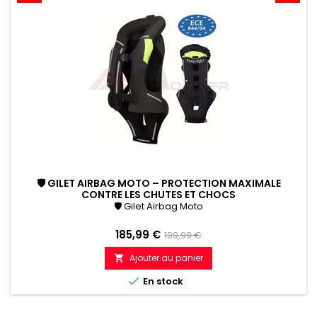
🛡 GILET AIRBAG MOTO – PROTECTION MAXIMALE
CONTRE LES CHUTES ET CHOCS
🛡 Gilet Airbag Moto
Prix
Prix
185,99 €
199,99 €
de
Ajouter au panier

référence

En stock