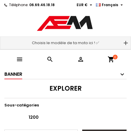


Téléphone:
06.69.46.18.18
EUR €
Français
Choisis le modèle de ta moto ici ! ✅
0



shopping_cart
BANNER
EXPLORER
Sous-catégories
1200