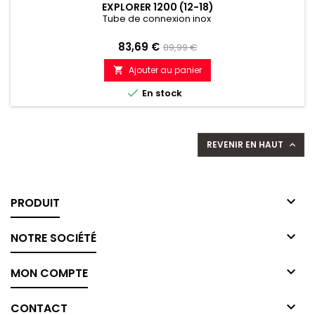
EXPLORER 1200 (12-18)
Tube de connexion inox
Prix
Prix
83,69 €
89,99 €
de
Ajouter au panier

référence

En stock
REVENIR EN HAUT


PRODUIT

NOTRE SOCIÉTÉ

MON COMPTE

CONTACT