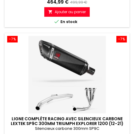
Prix
Prix
464,99 €
499,99 €
de
Ajouter au panier

référence

En stock
-7%
-7%
LIGNE COMPLÈTE RACING AVEC SILENCIEUX CARBONE
LEXTEK SP9C 300MM TRIUMPH EXPLORER 1200 (12-21)
Silencieux carbone 300mm SP9C