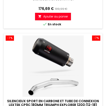
Prix
Prix
176,69 €
189,99 €
de
Ajouter au panier

référence

En stock
-7%
-7%
SILENCIEUX SPORT EN CARBONE ET TUBE DE CONNEXION
LEXTEK CP9C 180MM TRIUMPH EXPLORER 1200 (12-18)