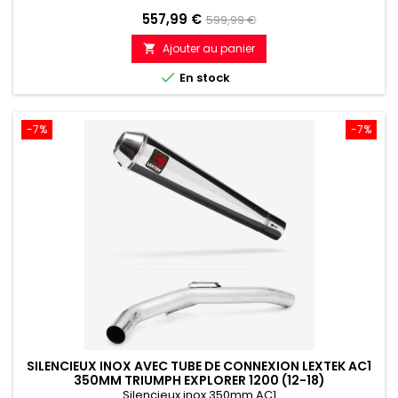
Prix
Prix
557,99 €
599,99 €
de
Ajouter au panier

référence

En stock
-7%
-7%
SILENCIEUX INOX AVEC TUBE DE CONNEXION LEXTEK AC1
350MM TRIUMPH EXPLORER 1200 (12-18)
Silencieux inox 350mm AC1