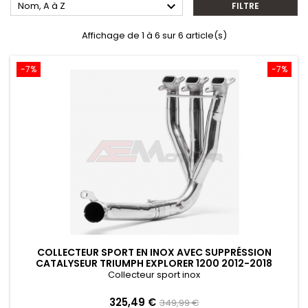

Nom, A à Z
FILTRE
Affichage de 1 à 6 sur 6 article(s)
-7%
-7%
COLLECTEUR SPORT EN INOX AVEC SUPPRÉSSION
CATALYSEUR TRIUMPH EXPLORER 1200 2012-2018
Collecteur sport inox
Prix
Prix
325,49 €
349,99 €