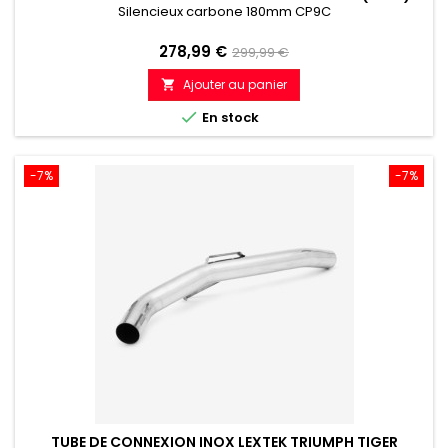
Silencieux carbone 180mm CP9C
Prix
Prix
278,99 €
299,99 €
de
Ajouter au panier

référence

En stock
-7%
-7%
TUBE DE CONNEXION INOX LEXTEK TRIUMPH TIGER