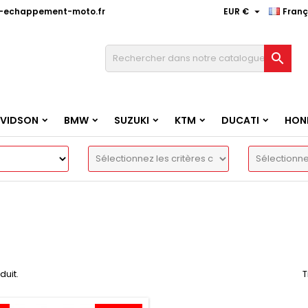

e-echappement-moto.fr
EUR €
Franç

AVIDSON
BMW
SUZUKI
KTM
DUCATI
HON
oduit.
T