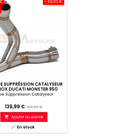
 €
- 60,00 €
DE SUPPRÉSSION CATALYSEUR
INOX DUCATI MONSTER 950
2021-2023
be Suppression Catalyseur
Prix
Prix
139,99 €
199,99 €
de
Ajouter au panier

référence

En stock