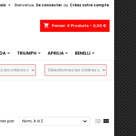

ais
Bienvenue,
Se connecter
ou
Créez votre compte
shopping_cart
Panier:
0
Produits - 0,00 €
DA
TRIUMPH
APRILIA
BENELLI



rier par
Nom, A à Z