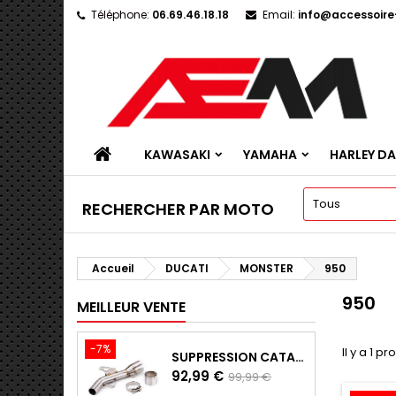
Téléphone:
06.69.46.18.18
Email:
info@accessoir
KAWASAKI
YAMAHA
HARLEY D
RECHERCHER PAR MOTO
Accueil
DUCATI
MONSTER
950
950
MEILLEUR VENTE
-7%
Il y a 1 pr
SUPPRESSION CATALYSEUR EN INOX POUR KAWASAKI Z900 A2, Z900E ET Z900 (2017 - 2024)
Prix
Prix
92,99 €
99,99 €
de