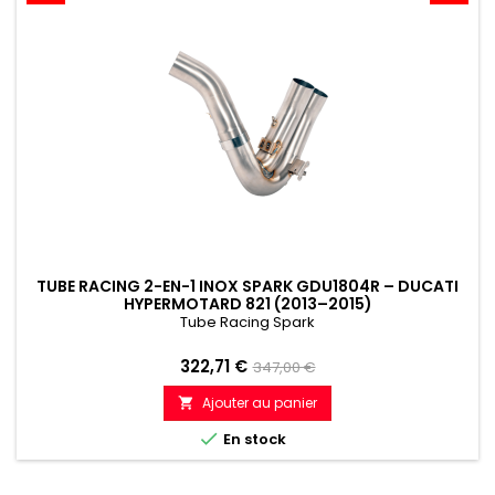
TUBE RACING 2-EN-1 INOX SPARK GDU1804R – DUCATI
HYPERMOTARD 821 (2013–2015)
Tube Racing Spark
Prix
Prix
322,71 €
347,00 €
de
Ajouter au panier

référence

En stock