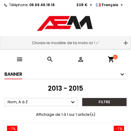


Téléphone:
06.69.46.18.18
EUR €
Français
Choisis le modèle de ta moto ici ! ✅
0



shopping_cart
BANNER
2013 - 2015

Nom, A à Z
FILTRE
Affichage de 1 à 1 sur 1 article(s)
-7%
-7%