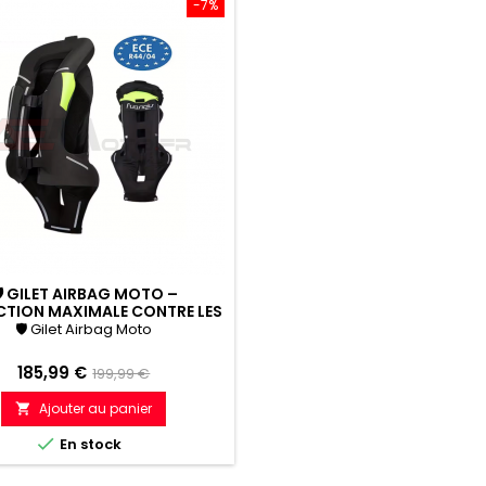
-7%
 GILET AIRBAG MOTO –
CTION MAXIMALE CONTRE LES
CHUTES ET CHOCS
🛡 Gilet Airbag Moto
Prix
Prix
185,99 €
199,99 €
de
Ajouter au panier

référence

En stock