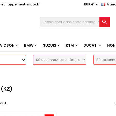

e-echappement-moto.fr
EUR €
Franç

AVIDSON
BMW
SUZUKI
KTM
DUCATI
HON
 (KZ)
oduit.
T