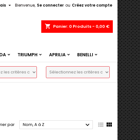

ais
Bienvenue,
Se connecter
ou
Créez votre compte
shopping_cart
Panier:
0
Produits - 0,00 €
DA
TRIUMPH
APRILIA
BENELLI



rier par
Nom, A à Z