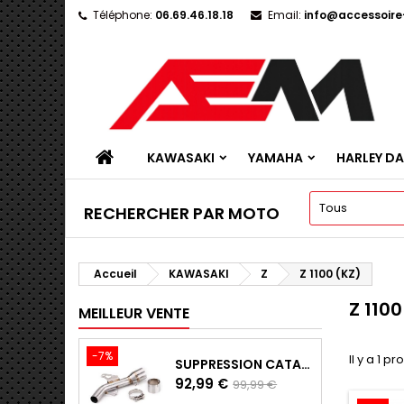
Téléphone:
06.69.46.18.18
Email:
info@accessoir
KAWASAKI
YAMAHA
HARLEY D
RECHERCHER PAR MOTO
Accueil
KAWASAKI
Z
Z 1100 (KZ)
Z 1100
MEILLEUR VENTE
-7%
Il y a 1 pr
SUPPRESSION CATALYSEUR EN INOX POUR KAWASAKI Z900 A2, Z900E ET Z900 (2017 - 2024)
Prix
Prix
92,99 €
99,99 €
de