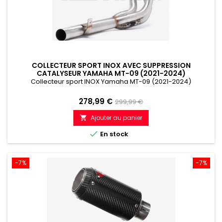
COLLECTEUR SPORT INOX AVEC SUPPRESSION
CATALYSEUR YAMAHA MT-09 (2021-2024)
Collecteur sport INOX Yamaha MT-09 (2021-2024)
Prix
Prix
278,99 €
299,99 €
de
Ajouter au panier

référence

En stock
-7%
-7%