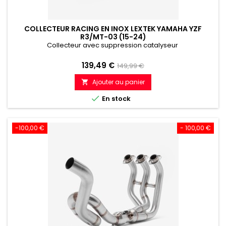
COLLECTEUR RACING EN INOX LEXTEK YAMAHA YZF
R3/MT-03 (15-24)
Collecteur avec suppression catalyseur
Prix
Prix
139,49 €
149,99 €
de
Ajouter au panier

référence

En stock
-100,00 €
- 100,00 €