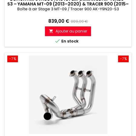
S3 – YAMAHA MT-09 (2013–2020) & TRACER 900 (2015–
2020)
Boîte à air Stage 3 MT-09 / Tracer 900 AK-Y9N20-S3
Prix
Prix
839,00 €
889,00 €
de
Ajouter au panier

référence

En stock
-7%
-7%