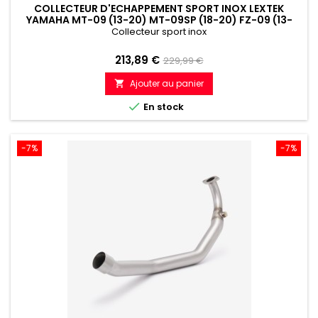
COLLECTEUR D'ECHAPPEMENT SPORT INOX LEXTEK
YAMAHA MT-09 (13-20) MT-09SP (18-20) FZ-09 (13-
20) XSR900 (16-20)
Collecteur sport inox
Prix
Prix
213,89 €
229,99 €
de
Ajouter au panier

référence

En stock
-7%
-7%