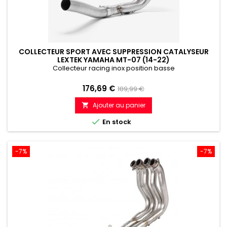
COLLECTEUR SPORT AVEC SUPPRESSION CATALYSEUR
LEXTEK YAMAHA MT-07 (14-22)
Collecteur racing inox position basse
Prix
Prix
176,69 €
189,99 €
de
Ajouter au panier

référence

En stock
-7%
-7%