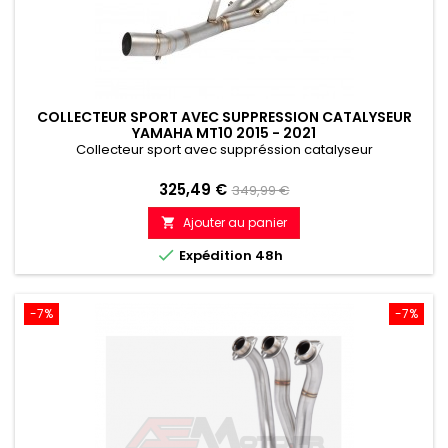
COLLECTEUR SPORT AVEC SUPPRESSION CATALYSEUR
YAMAHA MT10 2015 - 2021
Collecteur sport avec suppréssion catalyseur
Prix
Prix
325,49 €
349,99 €
de
Ajouter au panier

référence

Expédition 48h
-7%
-7%