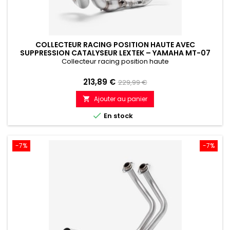
COLLECTEUR RACING POSITION HAUTE AVEC
SUPPRESSION CATALYSEUR LEXTEK – YAMAHA MT-07
(2014-2022)
Collecteur racing position haute
Prix
Prix
213,89 €
229,99 €
de
Ajouter au panier

référence

En stock
-7%
-7%