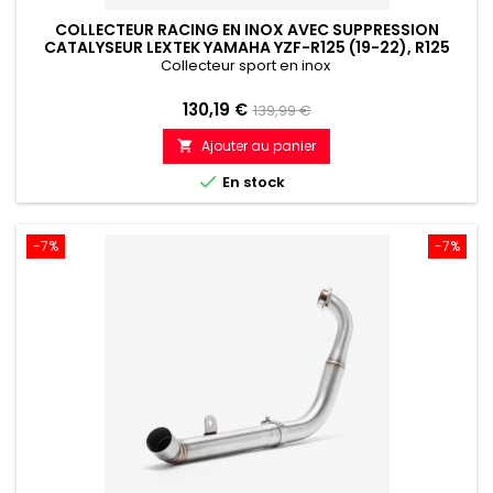
COLLECTEUR RACING EN INOX AVEC SUPPRESSION
CATALYSEUR LEXTEK YAMAHA YZF-R125 (19-22), R125
(23-24)
Collecteur sport en inox
Prix
Prix
130,19 €
139,99 €
de
Ajouter au panier

référence

En stock
-7%
-7%