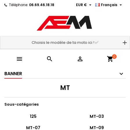


Téléphone:
06.69.46.18.18
EUR €
Français
Choisis le modèle de ta moto ici ! ✅
0



shopping_cart
BANNER
MT
Sous-catégories
125
MT-03
MT-07
MT-09