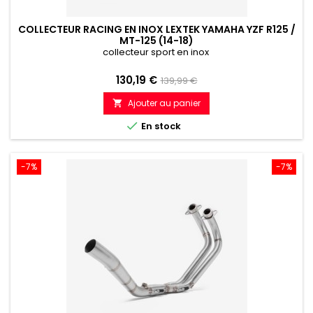
COLLECTEUR RACING EN INOX LEXTEK YAMAHA YZF R125 /
MT-125 (14-18)
collecteur sport en inox
Prix
Prix
130,19 €
139,99 €
de
Ajouter au panier

référence

En stock
-7%
-7%