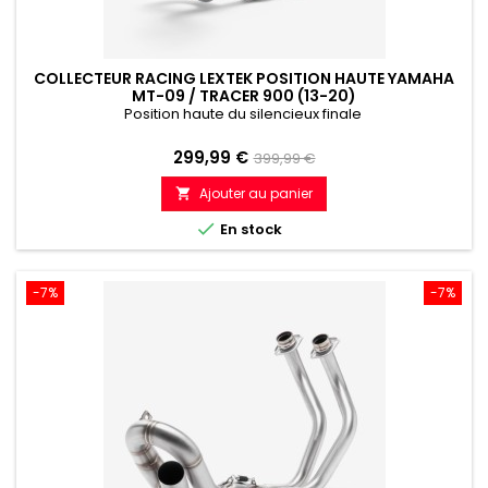
COLLECTEUR RACING LEXTEK POSITION HAUTE YAMAHA
MT-09 / TRACER 900 (13-20)
Position haute du silencieux finale
Prix
Prix
299,99 €
399,99 €
de
Ajouter au panier

référence

En stock
-7%
-7%