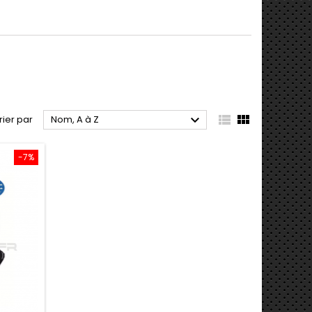



rier par
Nom, A à Z
-7%