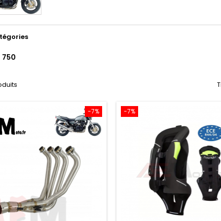
tégories
750
roduits
T
-7%
-7%