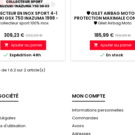
ECTEUR EN INOX SPORT 4-1
🛡 GILET AIRBAG MOTO
KI GSX 750 INAZUMA 1998 -
PROTECTION MAXIMALE CON
2003
CHUTES ET CHOCS
ollecteur sport 100% inox
🛡 Gilet Airbag Moto
Prix
Prix
Prix
Prix
309,23 €
185,99 €
332,50 €
199,99 €
de
de
Ajouter au panier
Ajouter au panier


référence
référenc


Expédition 48h
En stock
de 1 à 2 sur 2 article(s)
SOCIÉTÉ
MON COMPTE
Informations personnelles
 Légales
Commandes
 d'utilisation
Avoirs
Adresses