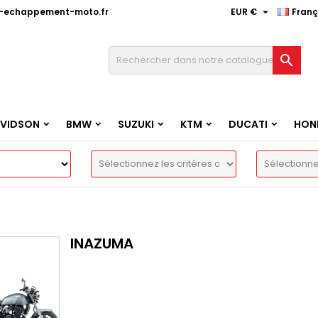

e-echappement-moto.fr
EUR €
Franç

AVIDSON
BMW
SUZUKI
KTM
DUCATI
HON
INAZUMA