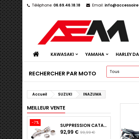
Téléphone:
06.69.46.18.18
Email:
info@accessoir
KAWASAKI
YAMAHA
HARLEY D
RECHERCHER PAR MOTO
Accueil
SUZUKI
INAZUMA
MEILLEUR VENTE
-7%
SUPPRESSION CATALYSEUR EN INOX POUR KAWASAKI Z900 A2, Z900E ET Z900 (2017 - 2024)
Prix
Prix
92,99 €
99,99 €
de