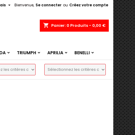

ais
Bienvenue,
Se connecter
ou
Créez votre compte
shopping_cart
Panier:
0
Produits - 0,00 €
DA
TRIUMPH
APRILIA
BENELLI