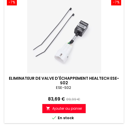
-7%
-7%
ELIMINATEUR DE VALVE D'ÉCHAPPEMENT HEALTECH ESE-
S02
ESE-S02
Prix
Prix
83,69 €
89,99 €
de
Ajouter au panier

référence

En stock