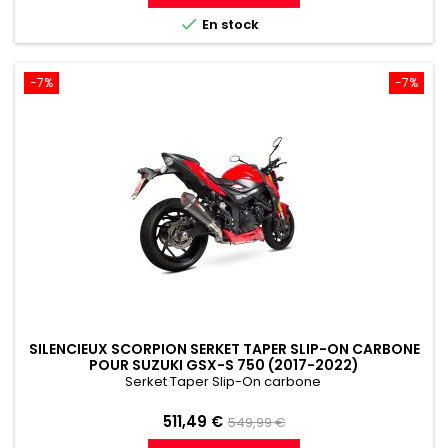
référence

En stock
-7%
-7%
SILENCIEUX SCORPION SERKET TAPER SLIP-ON CARBONE
POUR SUZUKI GSX-S 750 (2017-2022)
Serket Taper Slip-On carbone
Prix
Prix
511,49 €
549,99 €
de