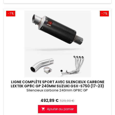
-7%
-7%
LIGNE COMPLÈTE SPORT AVEC SILENCIEUX CARBONE
LEXTEK GP8C GP 240MM SUZUKI GSX-S750 (17-23)
Silencieux carbone 240mm GP8C GP
Prix
Prix
492,89 €
529,99 €
de
Ajouter au panier

référence