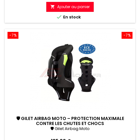
de
Ajouter au panier

référence

En stock
-7%
-7%
🛡 GILET AIRBAG MOTO – PROTECTION MAXIMALE
CONTRE LES CHUTES ET CHOCS
🛡 Gilet Airbag Moto