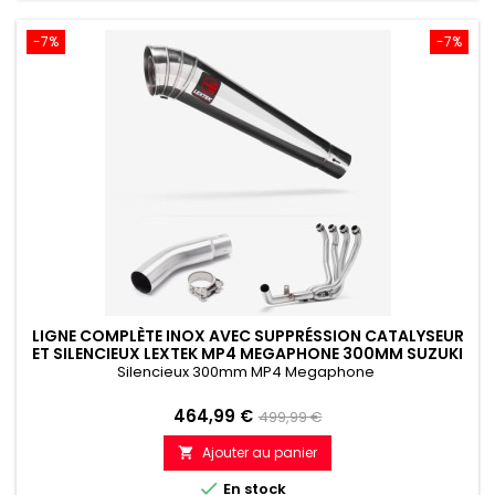
-7%
-7%
LIGNE COMPLÈTE INOX AVEC SUPPRÉSSION CATALYSEUR
ET SILENCIEUX LEXTEK MP4 MEGAPHONE 300MM SUZUKI
GSX-S750 (17-23)
Silencieux 300mm MP4 Megaphone
Prix
Prix
464,99 €
499,99 €
de
Ajouter au panier

référence

En stock