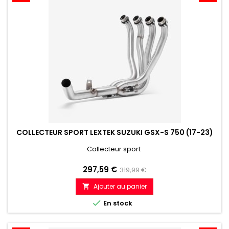
COLLECTEUR SPORT LEXTEK SUZUKI GSX-S 750 (17-23)
Collecteur sport
Prix
Prix
297,59 €
319,99 €
de
Ajouter au panier

référence

En stock