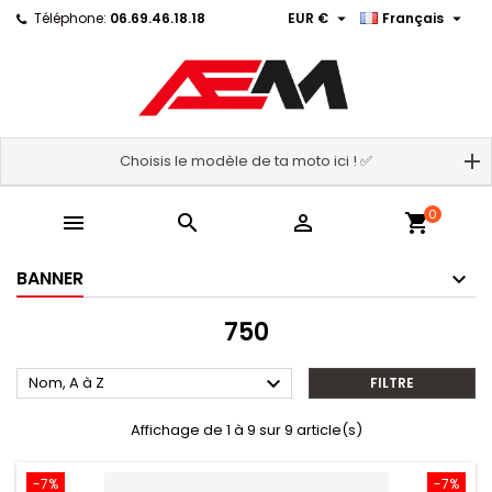


Téléphone:
06.69.46.18.18
EUR €
Français
Choisis le modèle de ta moto ici ! ✅
0



shopping_cart
BANNER
750

Nom, A à Z
FILTRE
Affichage de 1 à 9 sur 9 article(s)
-7%
-7%