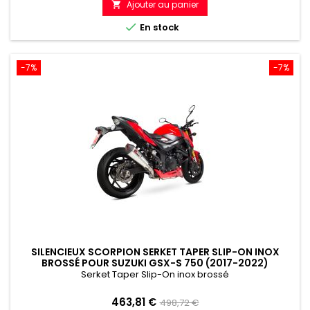
Ajouter au panier

référence

En stock
-7%
-7%
SILENCIEUX SCORPION SERKET TAPER SLIP-ON INOX
BROSSÉ POUR SUZUKI GSX-S 750 (2017-2022)
Serket Taper Slip-On inox brossé
Prix
Prix
463,81 €
498,72 €