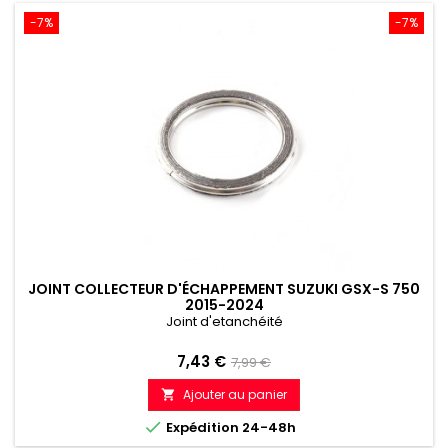
-7%
-7%
JOINT COLLECTEUR D'ÉCHAPPEMENT SUZUKI GSX-S 750
2015-2024
Joint d'etanchéité
Prix
Prix
7,43 €
7,99 €
de
Ajouter au panier

référence

Expédition 24-48h