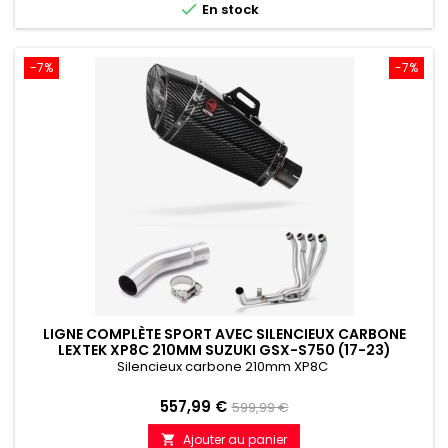

En stock
-7%
-7%
LIGNE COMPLÈTE SPORT AVEC SILENCIEUX CARBONE
LEXTEK XP8C 210MM SUZUKI GSX-S750 (17-23)
Silencieux carbone 210mm XP8C
Prix
Prix
557,99 €
599,99 €
de
Ajouter au panier
