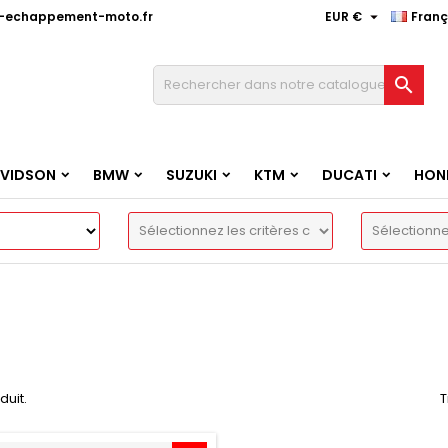

e-echappement-moto.fr
EUR €
Franç

AVIDSON
BMW
SUZUKI
KTM
DUCATI
HON
oduit.
T