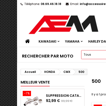
Téléphone:
06.69.46.18.18
Email:
info@accessoir
KAWASAKI
YAMAHA
HARLEY D
RECHERCHER PAR MOTO
Accueil
HONDA
CMX
500
500
MEILLEUR VENTE
-7%
Il y a 1 pr
SUPPRESSION CATALYSEUR EN INOX POUR KAWASAKI Z900 A2, Z900E ET Z900 (2017 - 2024)
Prix
Prix
92,99 €
99,99 €
de