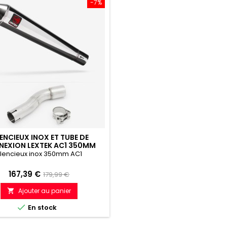
-7%
LENCIEUX INOX ET TUBE DE
EXION LEXTEK AC1 350MM
DA CMX500 REBEL (17-19)
ilencieux inox 350mm AC1
Prix
Prix
167,39 €
179,99 €
de
Ajouter au panier

référence

En stock