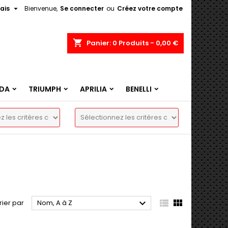

ais
Bienvenue,
Se connecter
ou
Créez votre compte
shopping_cart
Panier:
0
Produits - 0,00 €
DA
TRIUMPH
APRILIA
BENELLI



rier par
Nom, A à Z