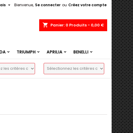

ais
Bienvenue,
Se connecter
ou
Créez votre compte
shopping_cart
Panier:
0
Produits - 0,00 €
DA
TRIUMPH
APRILIA
BENELLI