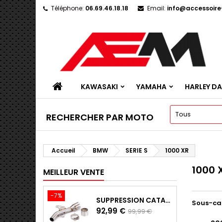
Téléphone:
06.69.46.18.18
Email:
info@accessoir
KAWASAKI
YAMAHA
HARLEY D
RECHERCHER PAR MOTO
Accueil
BMW
SERIE S
1000 XR
1000 
MEILLEUR VENTE
-7%
SUPPRESSION CATALYSEUR EN INOX POUR KAWASAKI Z900 A2, Z900E ET Z900 (2017 - 2024)
Sous-ca
Prix
Prix
92,99 €
99,99 €
de