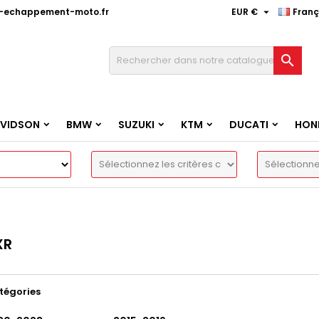

e-echappement-moto.fr
EUR €
Franç

AVIDSON
BMW
SUZUKI
KTM
DUCATI
HON
XR
tégories