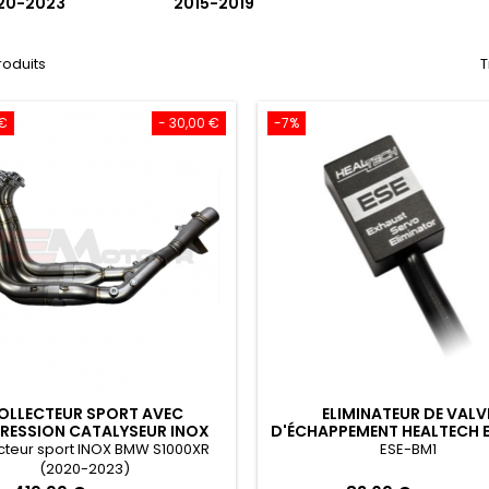
20-2023
2015-2019
produits
T
 €
- 30,00 €
-7%
OLLECTEUR SPORT AVEC
ELIMINATEUR DE VALV
RESSION CATALYSEUR INOX
D'ÉCHAPPEMENT HEALTECH 
W S1000XR (2020-2023)
cteur sport INOX BMW S1000XR
ESE-BM1
(2020-2023)