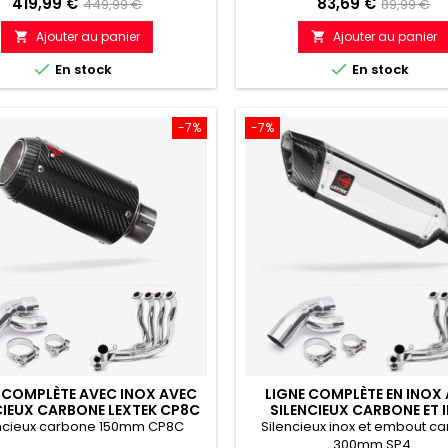
Prix
Prix
Prix
Prix
419,99 €
83,69 €
449,99 €
89,99 €
de
de
Ajouter au panier
Ajouter au panier


référence
référenc


En stock
En stock
-7%
-7%
 COMPLÈTE AVEC INOX AVEC
LIGNE COMPLÈTE EN INOX
CIEUX CARBONE LEXTEK CP8C
SILENCIEUX CARBONE ET 
MM BMW S1000XR (15-19)
LEXTEK SP4 300MM BMW S
encieux carbone 150mm CP8C
Silencieux inox et embout c
(15-19)
300mm SP4