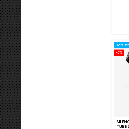
Hors st
-7%
SILEN
TUBE 