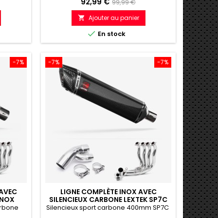
Prix
Prix
92,99 €
99,99 €
de
Ajouter au panier

e
référence

En stock
-7%
-7%
-7%
 AVEC
LIGNE COMPLÈTE INOX AVEC
INOX
SILENCIEUX CARBONE LEXTEK SP7C
1000XR
400MM BMW S1000XR (15-19)
arbone
Silencieux sport carbone 400mm SP7C