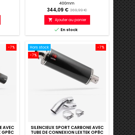
400mm
Prix
Prix
344,09 €
369,99 €
de
Ajouter au panier

e
référence

En stock
-7%
Hors stock
-7%
-7%
E AVEC
SILENCIEUX SPORT CARBONE AVEC
K GP8C
TUBE DE CONNEXION LEXTEK OP8C