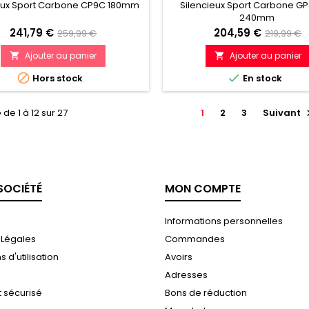
MM BMW S1000 XR (15-19)
GP 240MM BMW S1000 XR (
ieux Sport Carbone CP9C 180mm
Silencieux Sport Carbone G
240mm
Prix
Prix
Prix
Prix
241,79 €
204,59 €
259,99 €
219,99 €
de
de
Ajouter au panier
Ajouter au panier


référence
référenc


Hors stock
En stock
 de 1 à 12 sur 27
1
2
3
Suivant
SOCIÉTÉ
MON COMPTE
Informations personnelles
 Légales
Commandes
 d'utilisation
Avoirs
Adresses
 sécurisé
Bons de réduction