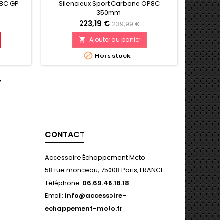
15-19)
350MM BMW S1000 XR (15-19)
P8C GP
Silencieux Sport Carbone OP8C
350mm
Prix
Prix
223,19 €
239,99 €
de
Ajouter au panier

e
référence

Hors stock

CONTACT
Accessoire Échappement Moto
58 rue monceau, 75008 Paris, FRANCE
Téléphone:
06.69.46.18.18
Email:
info@accessoire-
echappement-moto.fr