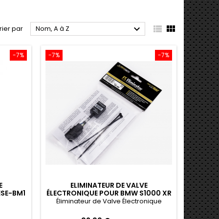



rier par
Nom, A à Z
-7%
-7%
-7%
E
ELIMINATEUR DE VALVE
ESE-BM1
ÉLECTRONIQUE POUR BMW S1000 XR
2020-2023
Éliminateur de Valve Électronique