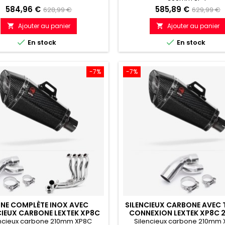
Prix
Prix
Prix
Prix
584,96 €
585,89 €
628,99 €
629,99 €
de
de
Ajouter au panier
Ajouter au panier


référence
référenc


En stock
En stock
-7%
-7%
GNE COMPLÈTE INOX AVEC
SILENCIEUX CARBONE AVEC 
CIEUX CARBONE LEXTEK XP8C
CONNEXION LEXTEK XP8C 
MM BMW S1000XR (15-19)
BMW S1000 XR (15-19
encieux carbone 210mm XP8C
Silencieux carbone 210mm