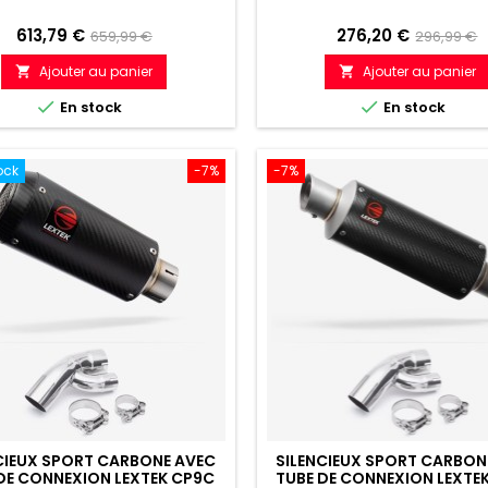
Prix
Prix
Prix
Prix
613,79 €
276,20 €
659,99 €
296,99 €
de
de
Ajouter au panier
Ajouter au panier


référence
référenc


En stock
En stock
ock
-7%
-7%
CIEUX SPORT CARBONE AVEC
SILENCIEUX SPORT CARBON
DE CONNEXION LEXTEK CP9C
TUBE DE CONNEXION LEXTE