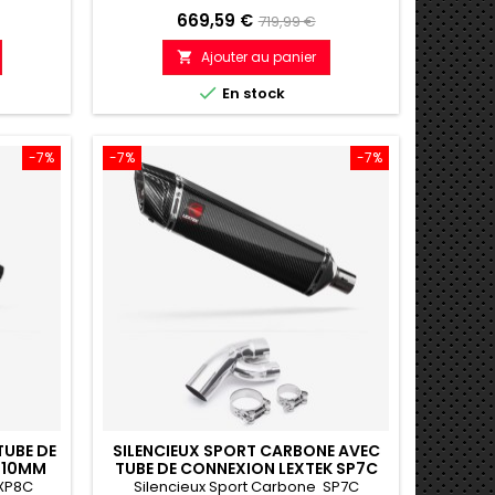
Prix
Prix
669,59 €
719,99 €
de
Ajouter au panier

e
référence

En stock
-7%
-7%
-7%
TUBE DE
SILENCIEUX SPORT CARBONE AVEC
210MM
TUBE DE CONNEXION LEXTEK SP7C
)
400MM BMW S1000 XR (15-19)
 XP8C
Silencieux Sport Carbone SP7C