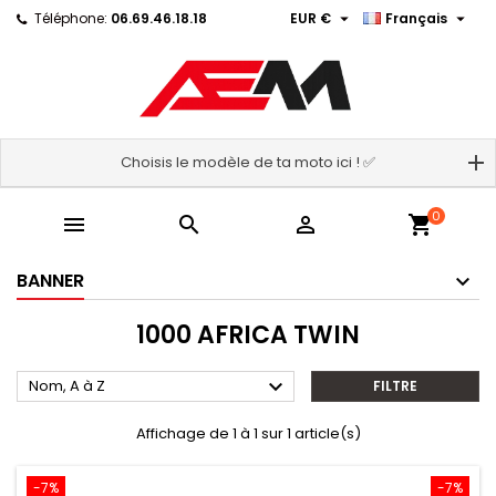


Téléphone:
06.69.46.18.18
EUR €
Français
Choisis le modèle de ta moto ici ! ✅
0



shopping_cart
BANNER
1000 AFRICA TWIN

Nom, A à Z
FILTRE
Affichage de 1 à 1 sur 1 article(s)
-7%
-7%