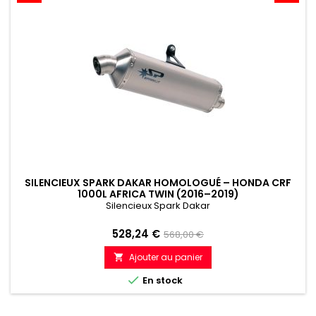
SILENCIEUX SPARK DAKAR HOMOLOGUÉ – HONDA CRF
1000L AFRICA TWIN (2016–2019)
Silencieux Spark Dakar
Prix
Prix
528,24 €
568,00 €
de
Ajouter au panier

référence

En stock