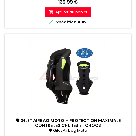
Prix
139,99 €
Ajouter au panier


Expédition 48h
🛡 GILET AIRBAG MOTO – PROTECTION MAXIMALE
CONTRE LES CHUTES ET CHOCS
🛡 Gilet Airbag Moto