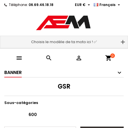


Téléphone:
06.69.46.18.18
EUR €
Français
Choisis le modèle de ta moto ici ! ✅
0



shopping_cart
BANNER
GSR
Sous-catégories
600