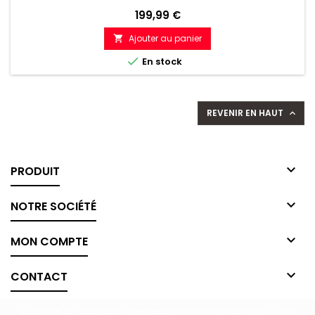
Prix
199,99 €
Ajouter au panier


En stock
REVENIR EN HAUT


PRODUIT

NOTRE SOCIÉTÉ

MON COMPTE

CONTACT
© © 2026 Accessoires Échappement Moto à Prix Discount !. Tous