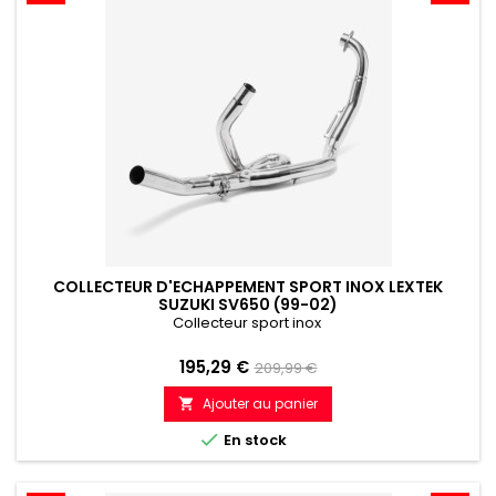
COLLECTEUR D'ECHAPPEMENT SPORT INOX LEXTEK
SUZUKI SV650 (99-02)
Collecteur sport inox
Prix
Prix
195,29 €
209,99 €
de
Ajouter au panier

référence

En stock