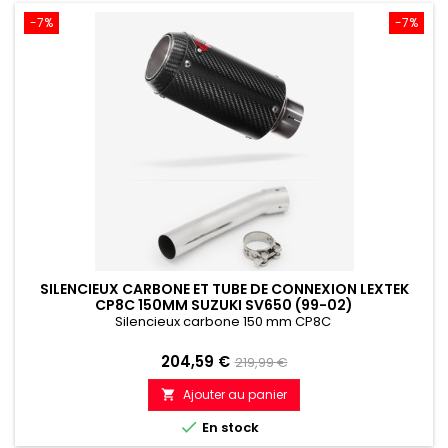
-7%
-7%
SILENCIEUX CARBONE ET TUBE DE CONNEXION LEXTEK
CP8C 150MM SUZUKI SV650 (99-02)
Silencieux carbone 150 mm CP8C
Prix
Prix
204,59 €
219,99 €
de
Ajouter au panier

référence

En stock