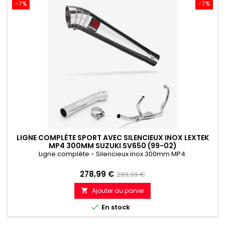
-7%
-7%
LIGNE COMPLÈTE SPORT AVEC SILENCIEUX INOX LEXTEK
MP4 300MM SUZUKI SV650 (99-02)
Ligne complète - Silencieux inox 300mm MP4
Prix
Prix
278,99 €
299,99 €
de
Ajouter au panier

référence

En stock