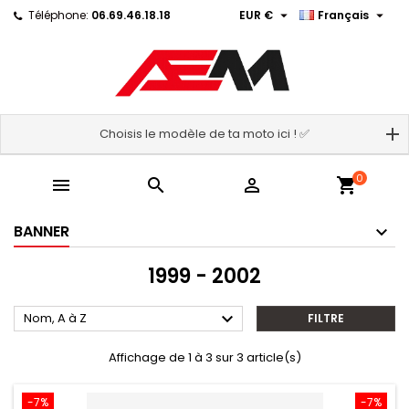


Téléphone:
06.69.46.18.18
EUR €
Français
Choisis le modèle de ta moto ici ! ✅
0



shopping_cart
BANNER
1999 - 2002

Nom, A à Z
FILTRE
Affichage de 1 à 3 sur 3 article(s)
-7%
-7%