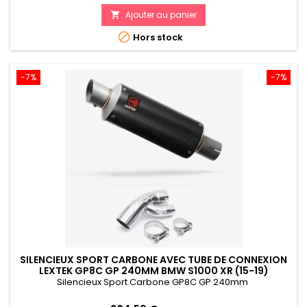
de
Ajouter au panier

référence

Hors stock
-7%
-7%
SILENCIEUX SPORT CARBONE AVEC TUBE DE CONNEXION
LEXTEK GP8C GP 240MM BMW S1000 XR (15-19)
Silencieux Sport Carbone GP8C GP 240mm