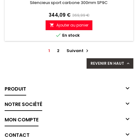
Silencieux sport carbone 300mm SP9C
Prix
Prix
344,09 €
369,99 €
de
Ajouter au panier

référence

En stock
1
2
Suivant

REVENIR EN HAUT


PRODUIT

NOTRE SOCIÉTÉ

MON COMPTE

CONTACT