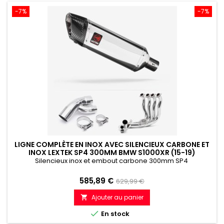
-7%
-7%
LIGNE COMPLÈTE EN INOX AVEC SILENCIEUX CARBONE ET
INOX LEXTEK SP4 300MM BMW S1000XR (15-19)
Silencieux inox et embout carbone 300mm SP4
Prix
Prix
585,89 €
629,99 €
de
Ajouter au panier

référence

En stock