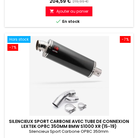
Prix
Prix
204,59 €
219,99 €
de
Ajouter au panier

référence

En stock
Hors stock
-7%
-7%
SILENCIEUX SPORT CARBONE AVEC TUBE DE CONNEXION
LEXTEK OP8C 350MM BMW S1000 XR (15-19)
Silencieux Sport Carbone OP8C 350mm