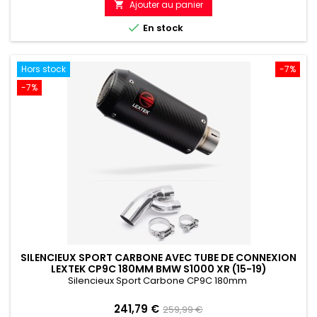
Ajouter au panier

référence

En stock
Hors stock
-7%
-7%
SILENCIEUX SPORT CARBONE AVEC TUBE DE CONNEXION
LEXTEK CP9C 180MM BMW S1000 XR (15-19)
Silencieux Sport Carbone CP9C 180mm
Prix
Prix
241,79 €
259,99 €