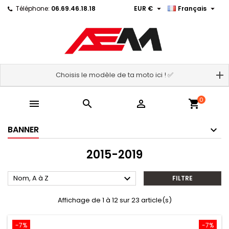


Téléphone:
06.69.46.18.18
EUR €
Français
Choisis le modèle de ta moto ici ! ✅
0



shopping_cart
BANNER
2015-2019

Nom, A à Z
FILTRE
Affichage de 1 à 12 sur 23 article(s)
-7%
-7%