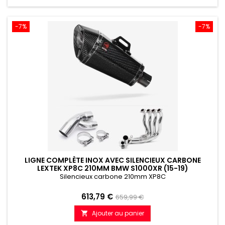
-7%
-7%
LIGNE COMPLÈTE INOX AVEC SILENCIEUX CARBONE
LEXTEK XP8C 210MM BMW S1000XR (15-19)
Silencieux carbone 210mm XP8C
Prix
Prix
613,79 €
659,99 €
de
Ajouter au panier

référence