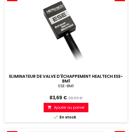
ELIMINATEUR DE VALVE D'ÉCHAPPEMENT HEALTECH ESE-
BM1
ESE-BM1
Prix
Prix
83,69 €
89,99 €
de
Ajouter au panier

référence

En stock