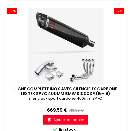
-7%
-7%
LIGNE COMPLÈTE INOX AVEC SILENCIEUX CARBONE
LEXTEK SP7C 400MM BMW S1000XR (15-19)
Silencieux sport carbone 400mm SP7C
Prix
Prix
669,59 €
719,99 €
de
Ajouter au panier

référence

En stock