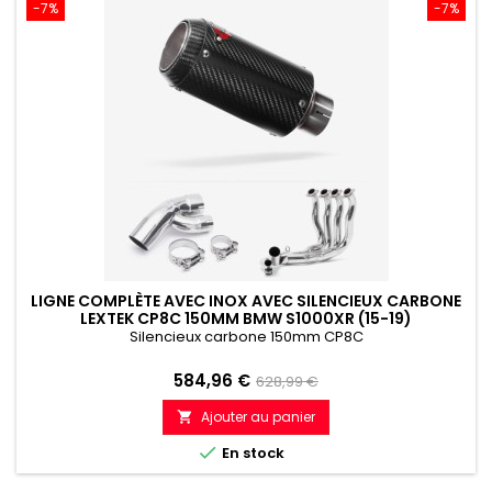
-7%
-7%
LIGNE COMPLÈTE AVEC INOX AVEC SILENCIEUX CARBONE
LEXTEK CP8C 150MM BMW S1000XR (15-19)
Silencieux carbone 150mm CP8C
Prix
Prix
584,96 €
628,99 €
de
Ajouter au panier

référence

En stock