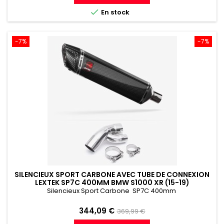
référence

En stock
-7%
-7%
SILENCIEUX SPORT CARBONE AVEC TUBE DE CONNEXION
LEXTEK SP7C 400MM BMW S1000 XR (15-19)
Silencieux Sport Carbone SP7C 400mm
Prix
Prix
344,09 €
369,99 €
de