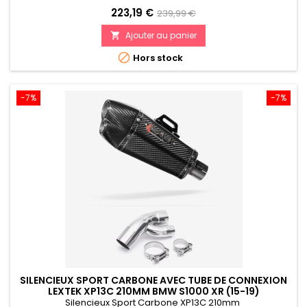
Prix
Prix
223,19 €
239,99 €
de
Ajouter au panier

référence

Hors stock
-7%
-7%
SILENCIEUX SPORT CARBONE AVEC TUBE DE CONNEXION
LEXTEK XP13C 210MM BMW S1000 XR (15-19)
Silencieux Sport Carbone XP13C 210mm