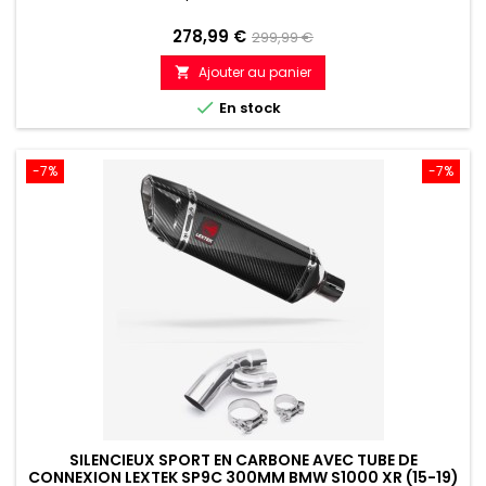
Prix
Prix
278,99 €
299,99 €
de
Ajouter au panier

référence

En stock
-7%
-7%
SILENCIEUX SPORT EN CARBONE AVEC TUBE DE
CONNEXION LEXTEK SP9C 300MM BMW S1000 XR (15-19)