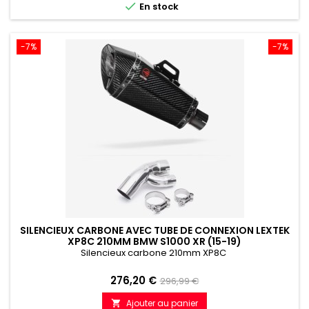

En stock
-7%
-7%
SILENCIEUX CARBONE AVEC TUBE DE CONNEXION LEXTEK
XP8C 210MM BMW S1000 XR (15-19)
Silencieux carbone 210mm XP8C
Prix
Prix
276,20 €
296,99 €
de
Ajouter au panier
