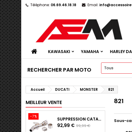
Téléphone:
06.69.46.18.18
Email:
info@accessoir
KAWASAKI
YAMAHA
HARLEY D
RECHERCHER PAR MOTO
Accueil
DUCATI
MONSTER
821
821
MEILLEUR VENTE
-7%
SUPPRESSION CATALYSEUR EN INOX POUR KAWASAKI Z900 A2, Z900E ET Z900 (2017 - 2024)
Sous-ca
Prix
Prix
92,99 €
99,99 €
de