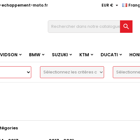

e-echappement-moto.fr
EUR €
Franç

AVIDSON
BMW
SUZUKI
KTM
DUCATI
HON
tégories