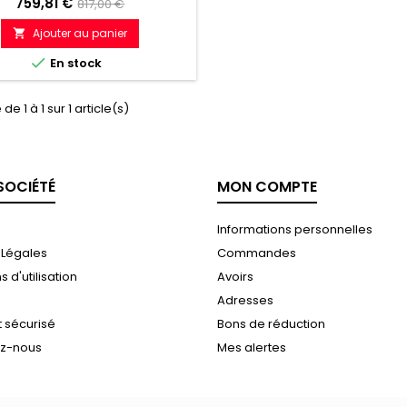
Prix
Prix
759,81 €
817,00 €
de
Ajouter au panier

référence

En stock
de 1 à 1 sur 1 article(s)
SOCIÉTÉ
MON COMPTE
Informations personnelles
 Légales
Commandes
 d'utilisation
Avoirs
Adresses
 sécurisé
Bons de réduction
ez-nous
Mes alertes