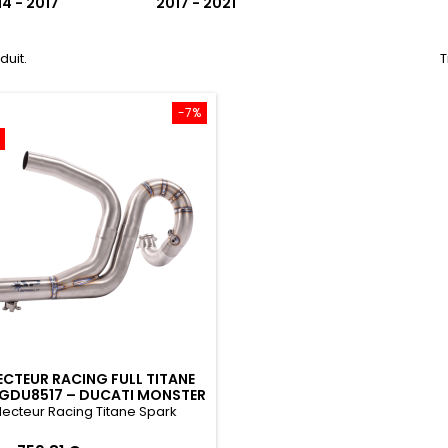
4 - 2017
2017 - 2021
oduit.
T
-7%
ECTEUR RACING FULL TITANE
 GDU8517 – DUCATI MONSTER
821 / 1200 (2014–2021)
lecteur Racing Titane Spark