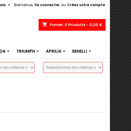

ais
Bienvenue,
Se connecter
ou
Créez votre compte
shopping_cart
Panier:
0
Produits - 0,00 €
DA
TRIUMPH
APRILIA
BENELLI