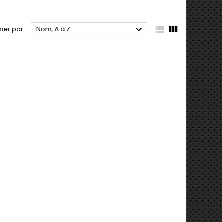



rier par
Nom, A à Z