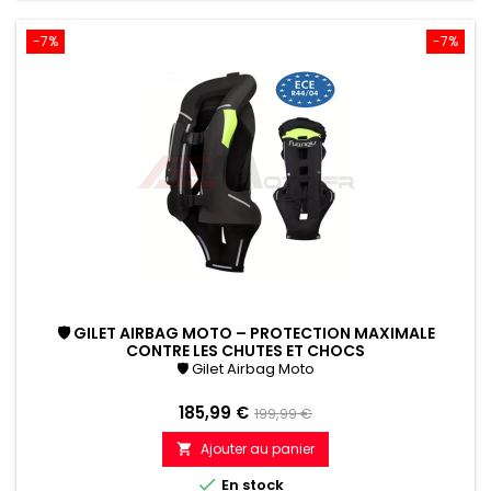
-7%
-7%
🛡 GILET AIRBAG MOTO – PROTECTION MAXIMALE
CONTRE LES CHUTES ET CHOCS
🛡 Gilet Airbag Moto
Prix
Prix
185,99 €
199,99 €
de
Ajouter au panier

référence

En stock