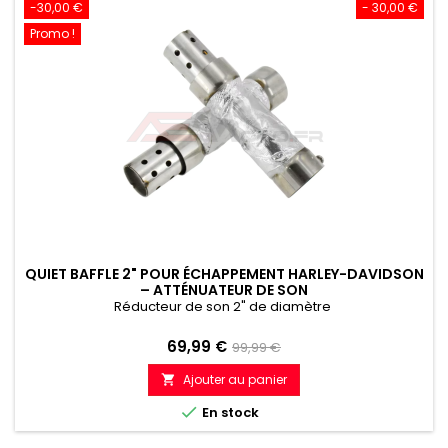
-30,00 €
- 30,00 €
Promo !
QUIET BAFFLE 2" POUR ÉCHAPPEMENT HARLEY-DAVIDSON
– ATTÉNUATEUR DE SON
Réducteur de son 2" de diamètre
Prix
Prix
69,99 €
99,99 €
de
Ajouter au panier

référence

En stock