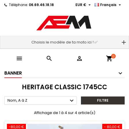


Téléphone:
06.69.46.18.18
EUR €
Français
Choisis le modèle de ta moto ici ! ✅
0



shopping_cart
BANNER
HERITAGE CLASSIC 1745CC

Nom, A à Z
FILTRE
Affichage de 1 à 4 sur 4 article(s)
-80,00 €
- 80,00 €