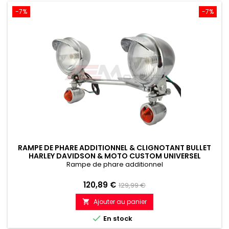
-7%
-7%
RAMPE DE PHARE ADDITIONNEL & CLIGNOTANT BULLET
HARLEY DAVIDSON & MOTO CUSTOM UNIVERSEL
Rampe de phare additionnel
Prix
Prix
120,89 €
129,99 €
de
Ajouter au panier

référence

En stock