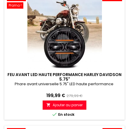
Promo !
FEU AVANT LED HAUTE PERFORMANCE HARLEY DAVIDSON
5.75"
Phare avant universelle 5.75" LED haute performance
Prix
Prix
199,99 €
279,99 €
de
Ajouter au panier

référence

En stock