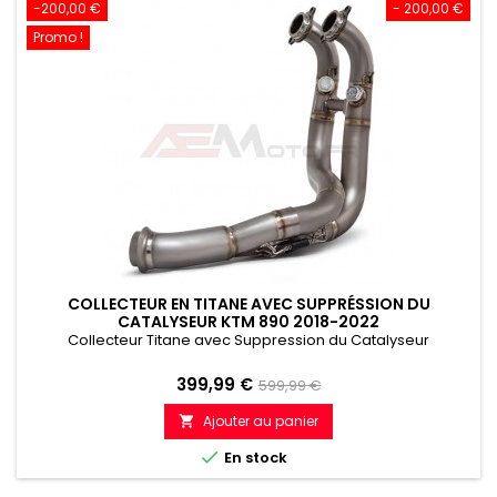
-200,00 €
- 200,00 €
Promo !
COLLECTEUR EN TITANE AVEC SUPPRÉSSION DU
CATALYSEUR KTM 890 2018-2022
Collecteur Titane avec Suppression du Catalyseur
Prix
Prix
399,99 €
599,99 €
de
Ajouter au panier

référence

En stock