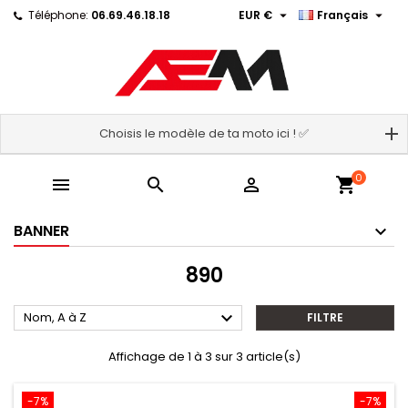


Téléphone:
06.69.46.18.18
EUR €
Français
Choisis le modèle de ta moto ici ! ✅
0



shopping_cart
BANNER
890

Nom, A à Z
FILTRE
Affichage de 1 à 3 sur 3 article(s)
-7%
-7%