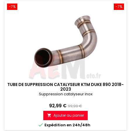
-7%
-7%
TUBE DE SUPPRESSION CATALYSEUR KTM DUKE 890 2018-
2023
Suppression catalyseur inox
Prix
Prix
92,99 €
99,99 €
de
Ajouter au panier

référence

Expédition en 24h/48h