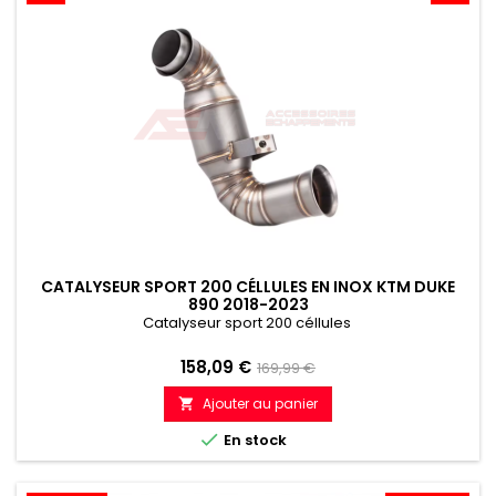
CATALYSEUR SPORT 200 CÉLLULES EN INOX KTM DUKE
890 2018-2023
Catalyseur sport 200 céllules
Prix
Prix
158,09 €
169,99 €
de
Ajouter au panier

référence

En stock