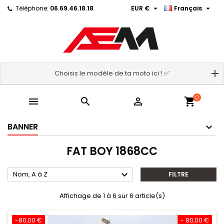


Téléphone:
06.69.46.18.18
EUR €
Français
Choisis le modèle de ta moto ici ! ✅
0



shopping_cart
BANNER
FAT BOY 1868CC

Nom, A à Z
FILTRE
Affichage de 1 à 6 sur 6 article(s)
-80,00 €
- 80,00 €