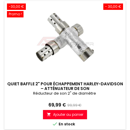
-30,00 €
- 30,00 €
Promo !
QUIET BAFFLE 2" POUR ÉCHAPPEMENT HARLEY-DAVIDSON
– ATTÉNUATEUR DE SON
Réducteur de son 2" de diamètre
Prix
Prix
69,99 €
99,99 €
de
Ajouter au panier

référence

En stock