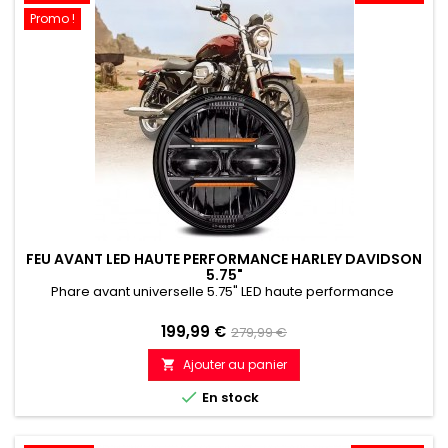
Promo !
FEU AVANT LED HAUTE PERFORMANCE HARLEY DAVIDSON
5.75"
Phare avant universelle 5.75" LED haute performance
Prix
Prix
199,99 €
279,99 €
de
Ajouter au panier

référence

En stock