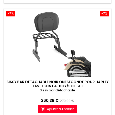
-7%
-7%
SISSY BAR DÉTACHABLE NOIR ONESECONDE POUR HARLEY
DAVIDSON FATBOY/SOFTAIL
Sissy bar détachable
Prix
Prix
260,39 €
279,99 €
de
Ajouter au panier

référence