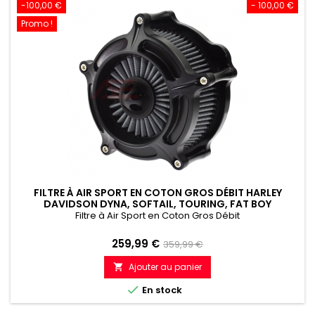
-100,00 €
- 100,00 €
Promo !
FILTRE À AIR SPORT EN COTON GROS DÉBIT HARLEY
DAVIDSON DYNA, SOFTAIL, TOURING, FAT BOY
Filtre à Air Sport en Coton Gros Débit
Prix
Prix
259,99 €
359,99 €
de
Ajouter au panier

référence

En stock