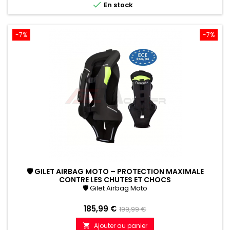

En stock
-7%
-7%
🛡 GILET AIRBAG MOTO – PROTECTION MAXIMALE
CONTRE LES CHUTES ET CHOCS
🛡 Gilet Airbag Moto
Prix
Prix
185,99 €
199,99 €
de
Ajouter au panier
