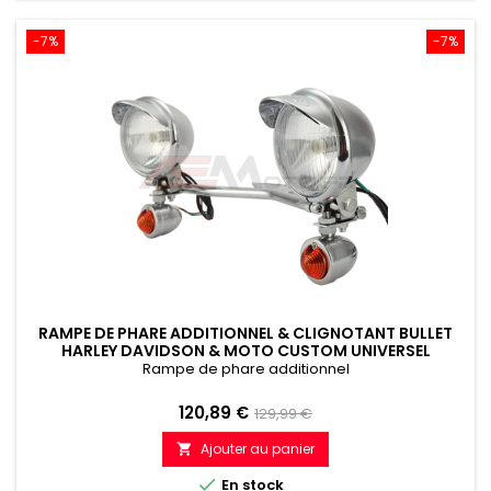
-7%
-7%
RAMPE DE PHARE ADDITIONNEL & CLIGNOTANT BULLET
HARLEY DAVIDSON & MOTO CUSTOM UNIVERSEL
Rampe de phare additionnel
Prix
Prix
120,89 €
129,99 €
de
Ajouter au panier

référence

En stock