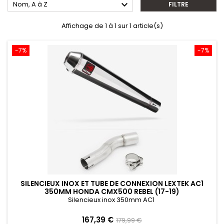

Nom, A à Z
FILTRE
Affichage de 1 à 1 sur 1 article(s)
-7%
-7%
SILENCIEUX INOX ET TUBE DE CONNEXION LEXTEK AC1
350MM HONDA CMX500 REBEL (17-19)
Silencieux inox 350mm AC1
Prix
Prix
167,39 €
179,99 €