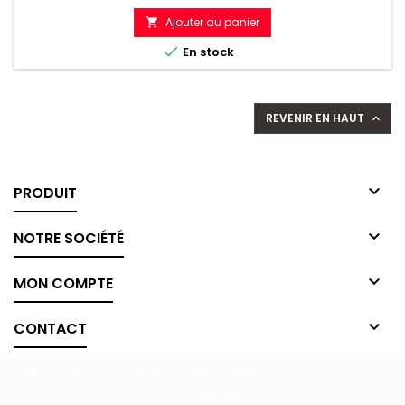
de
Ajouter au panier

référence

En stock
REVENIR EN HAUT


PRODUIT

NOTRE SOCIÉTÉ

MON COMPTE

CONTACT
© © 2026 Accessoires Échappement Moto à Prix Discount !. Tous
droits réservés.