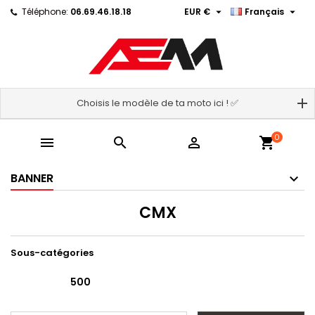


Téléphone:
06.69.46.18.18
EUR €
Français
Choisis le modèle de ta moto ici ! ✅
0



shopping_cart
BANNER
CMX
Sous-catégories
500