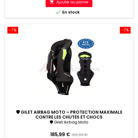
Ajouter au panier

référence

En stock
-7%
-7%
🛡 GILET AIRBAG MOTO – PROTECTION MAXIMALE
CONTRE LES CHUTES ET CHOCS
🛡 Gilet Airbag Moto
Prix
Prix
185,99 €
199,99 €