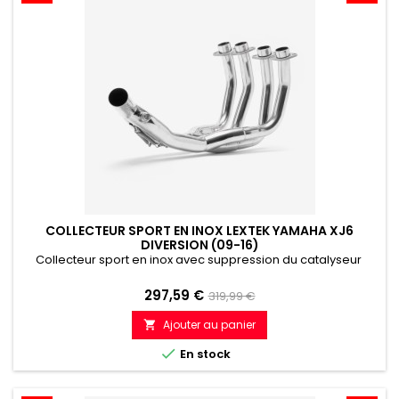
COLLECTEUR SPORT EN INOX LEXTEK YAMAHA XJ6
DIVERSION (09-16)
Collecteur sport en inox avec suppression du catalyseur
Prix
Prix
297,59 €
319,99 €
de
Ajouter au panier

référence

En stock