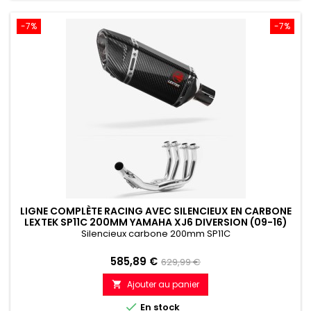
-7%
-7%
LIGNE COMPLÈTE RACING AVEC SILENCIEUX EN CARBONE
LEXTEK SP11C 200MM YAMAHA XJ6 DIVERSION (09-16)
Silencieux carbone 200mm SP11C
Prix
Prix
585,89 €
629,99 €
de
Ajouter au panier

référence

En stock