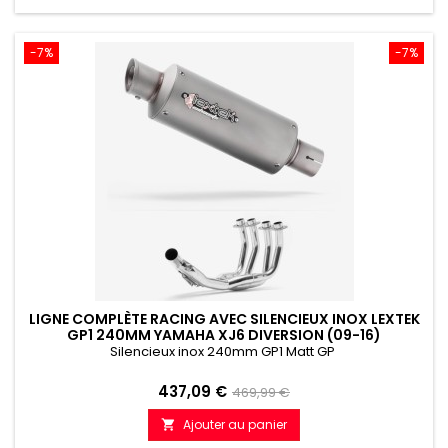
-7%
-7%
LIGNE COMPLÈTE RACING AVEC SILENCIEUX INOX LEXTEK
GP1 240MM YAMAHA XJ6 DIVERSION (09-16)
Silencieux inox 240mm GP1 Matt GP
Prix
Prix
437,09 €
469,99 €
de
Ajouter au panier

référence