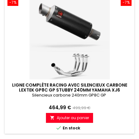
-7%
-7%
LIGNE COMPLÈTE RACING AVEC SILENCIEUX CARBONE
LEXTEK GP8C GP STUBBY 240MM YAMAHA XJ6
DIVERSION (09-16)
Silencieux carbone 240mm GP8C GP
Prix
Prix
464,99 €
499,99 €
de
Ajouter au panier

référence

En stock