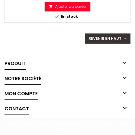
de
Ajouter au panier

référence

En stock
REVENIR EN HAUT


PRODUIT

NOTRE SOCIÉTÉ

MON COMPTE

CONTACT
© © 2026 Accessoires Échappement Moto à Prix Discount !. Tous
droits réservés.