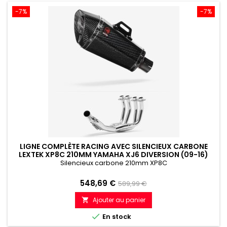
-7%
-7%
LIGNE COMPLÈTE RACING AVEC SILENCIEUX CARBONE
LEXTEK XP8C 210MM YAMAHA XJ6 DIVERSION (09-16)
Silencieux carbone 210mm XP8C
Prix
Prix
548,69 €
589,99 €
de
Ajouter au panier

référence

En stock