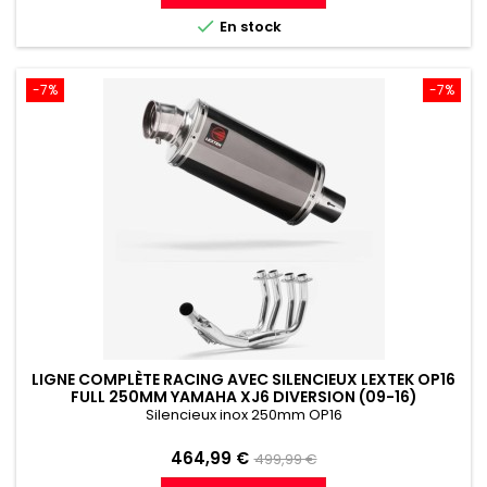
référence

En stock
-7%
-7%
LIGNE COMPLÈTE RACING AVEC SILENCIEUX LEXTEK OP16
FULL 250MM YAMAHA XJ6 DIVERSION (09-16)
Silencieux inox 250mm OP16
Prix
Prix
464,99 €
499,99 €
de