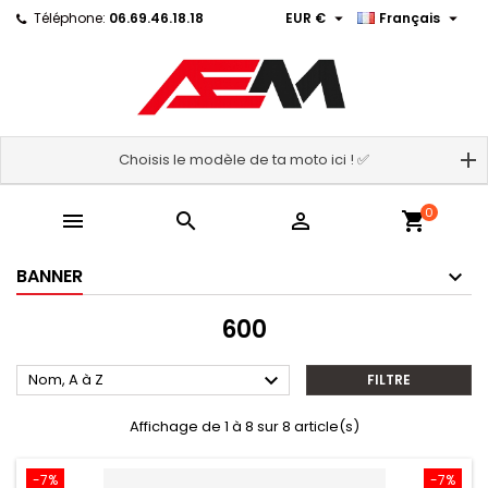


Téléphone:
06.69.46.18.18
EUR €
Français
Choisis le modèle de ta moto ici ! ✅
0



shopping_cart
BANNER
600

Nom, A à Z
FILTRE
Affichage de 1 à 8 sur 8 article(s)
-7%
-7%