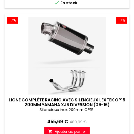

En stock
-7%
-7%
LIGNE COMPLÈTE RACING AVEC SILENCIEUX LEXTEK OP15
200MM YAMAHA XJ6 DIVERSION (09-16)
Silencieux inox 200mm OP15
Prix
Prix
455,69 €
489,99 €
de
Ajouter au panier
