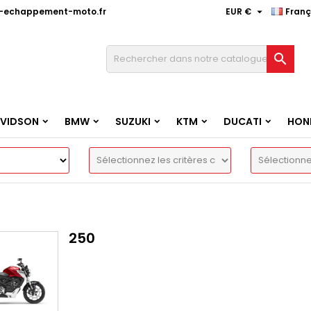

e-echappement-moto.fr
EUR €
Franç

AVIDSON
BMW
SUZUKI
KTM
DUCATI
HON
250