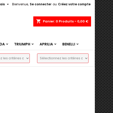

ais
Bienvenue,
Se connecter
ou
Créez votre compte
shopping_cart
Panier:
0
Produits - 0,00 €
DA
TRIUMPH
APRILIA
BENELLI