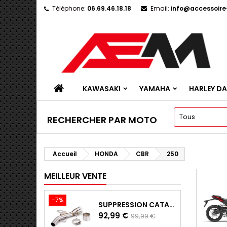
Téléphone:
06.69.46.18.18
Email:
info@accessoir
KAWASAKI
YAMAHA
HARLEY D
RECHERCHER PAR MOTO
Accueil
HONDA
CBR
250
MEILLEUR VENTE
-7%
SUPPRESSION CATALYSEUR EN INOX POUR KAWASAKI Z900 A2, Z900E ET Z900 (2017 - 2024)
Prix
Prix
92,99 €
99,99 €
de