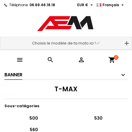


Téléphone:
06.69.46.18.18
EUR €
Français
Choisis le modèle de ta moto ici ! ✅
0



shopping_cart
BANNER
T-MAX
Sous-catégories
500
530
560