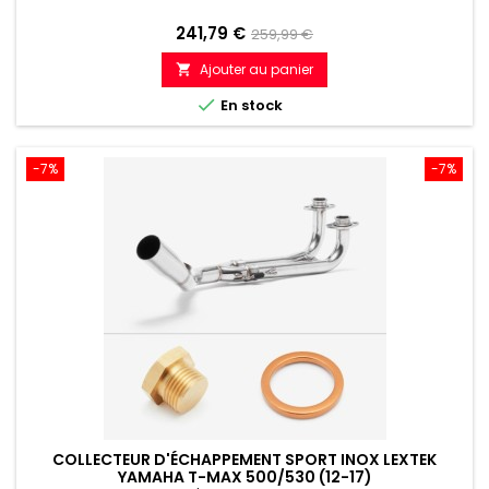
Prix
Prix
241,79 €
259,99 €
de
Ajouter au panier

référence

En stock
-7%
-7%
COLLECTEUR D'ÉCHAPPEMENT SPORT INOX LEXTEK
YAMAHA T-MAX 500/530 (12-17)