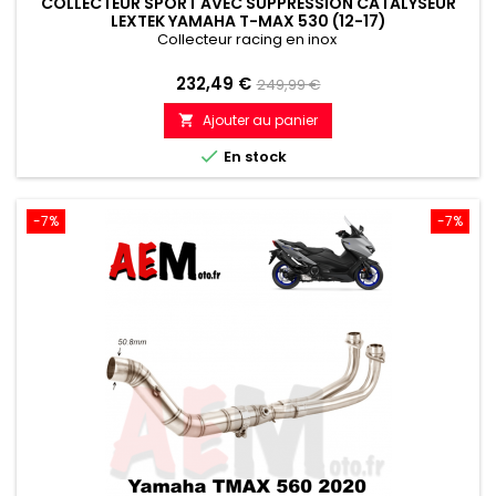
COLLECTEUR SPORT AVEC SUPPRESSION CATALYSEUR
LEXTEK YAMAHA T-MAX 530 (12-17)
Collecteur racing en inox
Prix
Prix
232,49 €
249,99 €
de
Ajouter au panier

référence

En stock
-7%
-7%