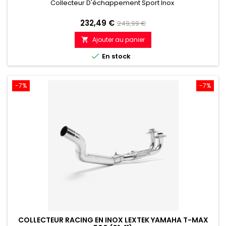
Collecteur D'échappement Sport Inox
Prix
Prix
232,49 €
249,99 €
de
Ajouter au panier

référence

En stock
-7%
-7%
COLLECTEUR RACING EN INOX LEXTEK YAMAHA T-MAX