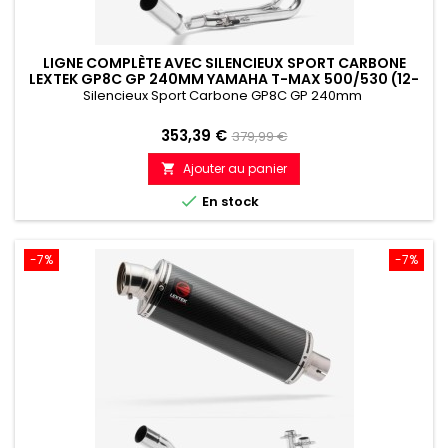
LIGNE COMPLÈTE AVEC SILENCIEUX SPORT CARBONE
LEXTEK GP8C GP 240MM YAMAHA T-MAX 500/530 (12-
17)
Silencieux Sport Carbone GP8C GP 240mm
Prix
Prix
353,39 €
379,99 €
de
Ajouter au panier

référence

En stock
-7%
-7%