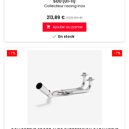
500 (01-11)
Collecteur racing inox
Prix
Prix
213,89 €
229,99 €
de
Ajouter au panier

référence

En stock
-7%
-7%