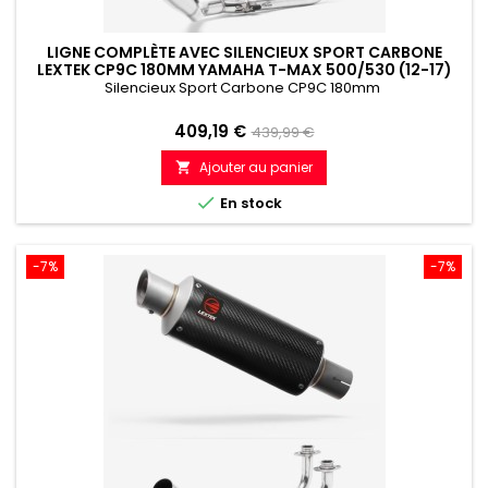
LIGNE COMPLÈTE AVEC SILENCIEUX SPORT CARBONE
LEXTEK CP9C 180MM YAMAHA T-MAX 500/530 (12-17)
Silencieux Sport Carbone CP9C 180mm
Prix
Prix
409,19 €
439,99 €
de
Ajouter au panier

référence

En stock
-7%
-7%