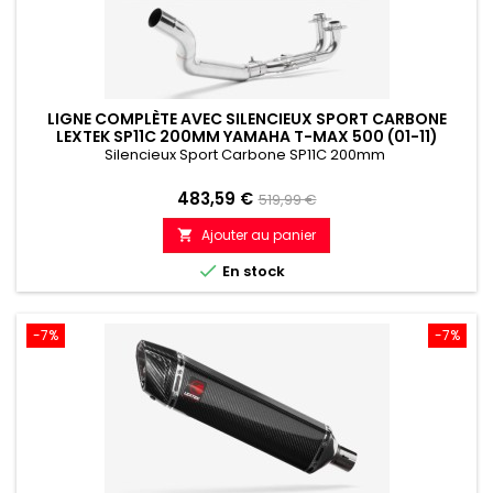
LIGNE COMPLÈTE AVEC SILENCIEUX SPORT CARBONE
LEXTEK SP11C 200MM YAMAHA T-MAX 500 (01-11)
Silencieux Sport Carbone SP11C 200mm
Prix
Prix
483,59 €
519,99 €
de
Ajouter au panier

référence

En stock
-7%
-7%