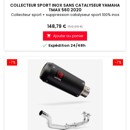
COLLECTEUR SPORT INOX SANS CATALYSEUR YAMAHA
TMAX 560 2020
Collecteur sport + suppression catalyseur sport 100% inox
Prix
Prix
148,79 €
159,99 €
de
Ajouter au panier

référence

Expédition 24/48h
-7%
-7%