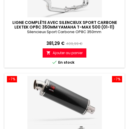
LIGNE COMPLÈTE AVEC SILENCIEUX SPORT CARBONE
LEXTEK OP8C 350MM YAMAHA T-MAX 500 (01-11)
Silencieux Sport Carbone OP8C 350mm
Prix
Prix
381,29 €
409,99 €
de
Ajouter au panier

référence

En stock
-7%
-7%