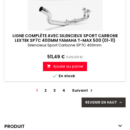
LIGNE COMPLÈTE AVEC SILENCIEUX SPORT CARBONE
LEXTEK SP7C 400MM YAMAHA T-MAX 500 (01-11)
Silencieux Sport Carbone SP7C 400mm
Prix
Prix
511,49 €
549,99 €
de
Ajouter au panier

référence

En stock
1
2
3
4
Suivant

REVENIR EN HAUT


PRODUIT