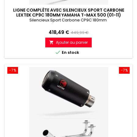
LIGNE COMPLÈTE AVEC SILENCIEUX SPORT CARBONE
LEXTEK CP9C 180MM YAMAHA T-MAX 500 (01-11)
Silencieux Sport Carbone CP9C 180mm
Prix
Prix
418,49 €
449,99 €
de
Ajouter au panier

référence

En stock
-7%
-7%