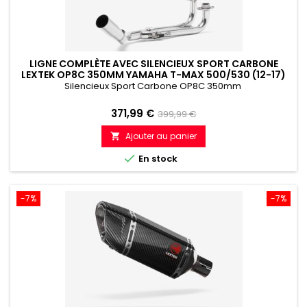
LIGNE COMPLÈTE AVEC SILENCIEUX SPORT CARBONE
LEXTEK OP8C 350MM YAMAHA T-MAX 500/530 (12-17)
Silencieux Sport Carbone OP8C 350mm
Prix
Prix
371,99 €
399,99 €
de
Ajouter au panier

référence

En stock
-7%
-7%