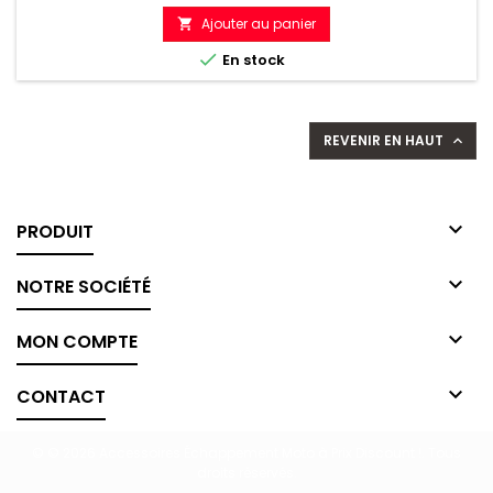
de
Ajouter au panier

référence

En stock
REVENIR EN HAUT


PRODUIT

NOTRE SOCIÉTÉ

MON COMPTE

CONTACT
© © 2026 Accessoires Échappement Moto à Prix Discount !. Tous
droits réservés.