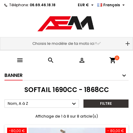


Téléphone:
06.69.46.18.18
EUR €
Français
Choisis le modèle de ta moto ici ! ✅
0



shopping_cart
BANNER
SOFTAIL 1690CC - 1868CC

Nom, A à Z
FILTRE
Affichage de 1 à 8 sur 8 article(s)
-80,00 €
- 80,00 €