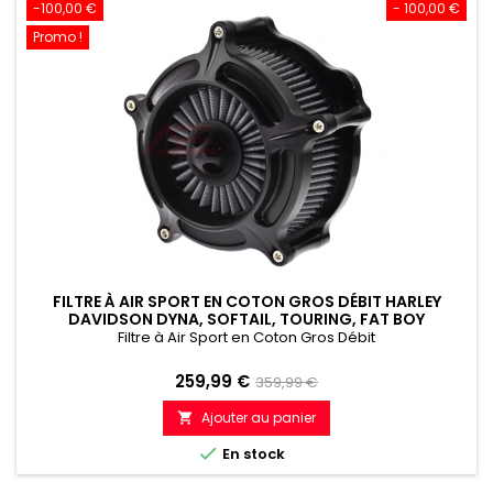
-100,00 €
- 100,00 €
Promo !
FILTRE À AIR SPORT EN COTON GROS DÉBIT HARLEY
DAVIDSON DYNA, SOFTAIL, TOURING, FAT BOY
Filtre à Air Sport en Coton Gros Débit
Prix
Prix
259,99 €
359,99 €
de
Ajouter au panier

référence

En stock