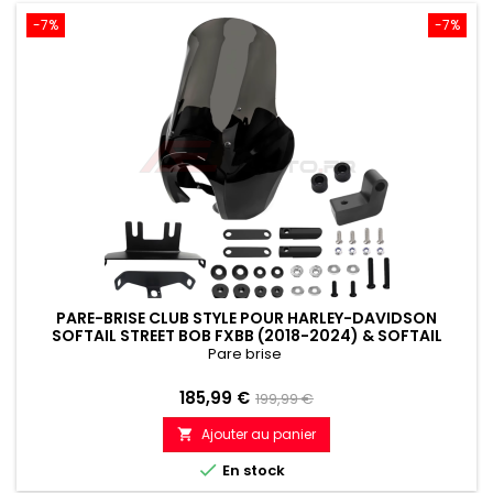
-7%
-7%
PARE-BRISE CLUB STYLE POUR HARLEY-DAVIDSON
SOFTAIL STREET BOB FXBB (2018-2024) & SOFTAIL
STANDARD FXST (2018-2021
Pare brise
Prix
Prix
185,99 €
199,99 €
de
Ajouter au panier

référence

En stock