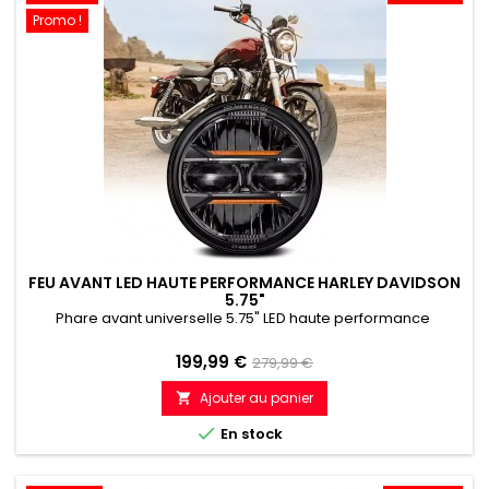
Promo !
FEU AVANT LED HAUTE PERFORMANCE HARLEY DAVIDSON
5.75"
Phare avant universelle 5.75" LED haute performance
Prix
Prix
199,99 €
279,99 €
de
Ajouter au panier

référence

En stock