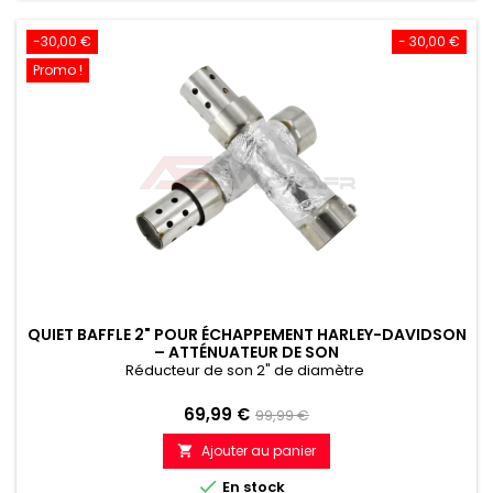
-30,00 €
- 30,00 €
Promo !
QUIET BAFFLE 2" POUR ÉCHAPPEMENT HARLEY-DAVIDSON
– ATTÉNUATEUR DE SON
Réducteur de son 2" de diamètre
Prix
Prix
69,99 €
99,99 €
de
Ajouter au panier

référence

En stock