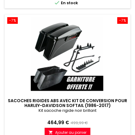

En stock
-7%
-7%
SACOCHES RIGIDES ABS AVEC KIT DE CONVERSION POUR
HARLEY-DAVIDSON SOFTAIL (1986-2017)
Kit sacoche rigide noir brillant
Prix
Prix
464,99 €
499,99 €
de
Ajouter au panier
