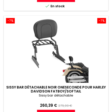
référence

En stock
-7%
-7%
SISSY BAR DÉTACHABLE NOIR ONESECONDE POUR HARLEY
DAVIDSON FATBOY/SOFTAIL
Sissy bar détachable
Prix
Prix
260,39 €
279,99 €
de