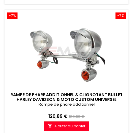
-7%
-7%
RAMPE DE PHARE ADDITIONNEL & CLIGNOTANT BULLET
HARLEY DAVIDSON & MOTO CUSTOM UNIVERSEL
Rampe de phare additionnel
Prix
Prix
120,89 €
129,99 €
de
Ajouter au panier

référence