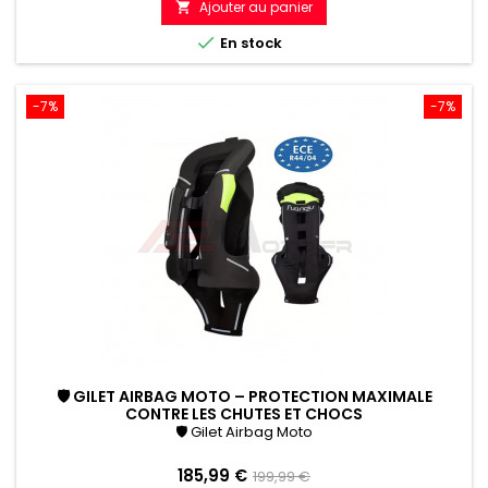
Ajouter au panier

référence

En stock
-7%
-7%
🛡 GILET AIRBAG MOTO – PROTECTION MAXIMALE
CONTRE LES CHUTES ET CHOCS
🛡 Gilet Airbag Moto
Prix
Prix
185,99 €
199,99 €