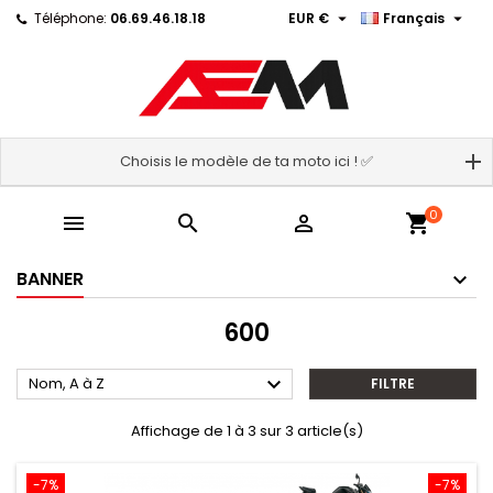


Téléphone:
06.69.46.18.18
EUR €
Français
Choisis le modèle de ta moto ici ! ✅
0



shopping_cart
BANNER
600

Nom, A à Z
FILTRE
Affichage de 1 à 3 sur 3 article(s)
-7%
-7%