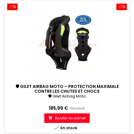
-7%
-7%
🛡 GILET AIRBAG MOTO – PROTECTION MAXIMALE
CONTRE LES CHUTES ET CHOCS
🛡 Gilet Airbag Moto
Prix
Prix
185,99 €
199,99 €
de
Ajouter au panier

référence

En stock