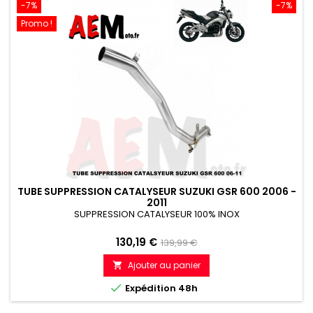
-7%
-7%
Promo !
TUBE SUPPRESSION CATALYSEUR SUZUKI GSR 600 2006 -
2011
SUPPRESSION CATALYSEUR 100% INOX
Prix
Prix
130,19 €
139,99 €
de
Ajouter au panier

référence

Expédition 48h