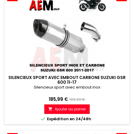
SILENCIEUX SPORT AVEC EMBOUT CARBONE SUZUKI GSR
600 11-17
Silencieux sport avec embout inox
Prix
Prix
185,99 €
199,99 €
de
Ajouter au panier

référence

Expédition en 24/48h