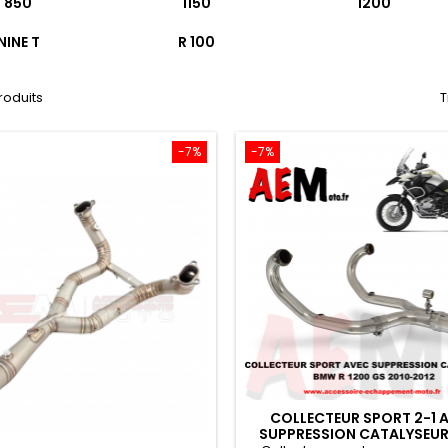
850
1150
1200
NINE T
R 100
produits
T
-7%
-7%
COLLECTEUR SPORT 2-1 
SUPPRESSION CATALYSEU