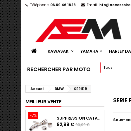
Téléphone:
06.69.46.18.18
Email:
info@accessoir
KAWASAKI
YAMAHA
HARLEY D
RECHERCHER PAR MOTO
Accueil
BMW
SERIE R
SERIE 
MEILLEUR VENTE
-7%
SUPPRESSION CATALYSEUR EN INOX POUR KAWASAKI Z900 A2, Z900E ET Z900 (2017 - 2024)
Sous-ca
Prix
Prix
92,99 €
99,99 €
de