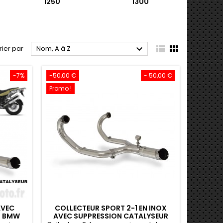
1250
1300



rier par
Nom, A à Z
-7%
-50,00 €
- 50,00 €
Promo !
AVEC
COLLECTEUR SPORT 2-1 EN INOX
R BMW
AVEC SUPPRESSION CATALYSEUR