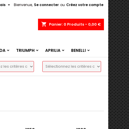

ais
Bienvenue,
Se connecter
ou
Créez votre compte
shopping_cart
Panier:
0
Produits - 0,00 €
DA
TRIUMPH
APRILIA
BENELLI