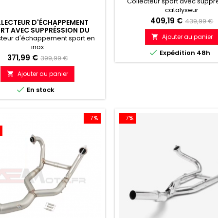
R1200 GS 2010 - 201
Collecteur sport avec suppr
catalyseur
Prix
Prix
409,19 €
439,99 €
LECTEUR D'ÉCHAPPEMENT
RT AVEC SUPPRÉSSION DU
de
Ajouter au panier
YSEUR BMW R1250 2019-2023

cteur d'échappement sport en
référenc
inox

Expédition 48h
Prix
Prix
371,99 €
399,99 €
de
Ajouter au panier

référence

En stock
-7%
-7%