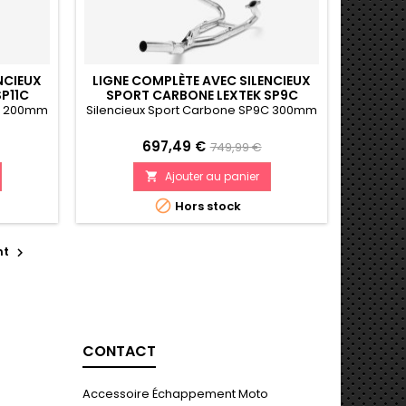
NCIEUX
LIGNE COMPLÈTE AVEC SILENCIEUX
P11C
SPORT CARBONE LEXTEK SP9C
-18) R
300MM BMW R 1200 GS (12-18) R
1C 200mm
Silencieux Sport Carbone SP9C 300mm
1200 R RS (14-18)
Prix
Prix
697,49 €
749,99 €
de
Ajouter au panier

e
référence

Hors stock
nt

CONTACT
Accessoire Échappement Moto