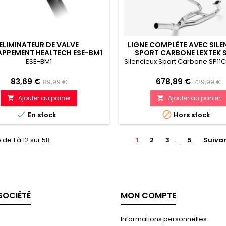
ELIMINATEUR DE VALVE
LIGNE COMPLÈTE AVEC SILE
APPEMENT HEALTECH ESE-BM1
SPORT CARBONE LEXTEK S
200MM BMW R 1200 GS (12
ESE-BM1
Silencieux Sport Carbone SP1
1200 R RS (14-18)
Prix
Prix
Prix
Prix
83,69 €
678,89 €
89,99 €
729,99 €
de
de
Ajouter au panier
Ajouter au panier


référence
référenc


En stock
Hors stock
 de 1 à 12 sur 58
1
2
3
…
5
Suiva
SOCIÉTÉ
MON COMPTE
Informations personnelles