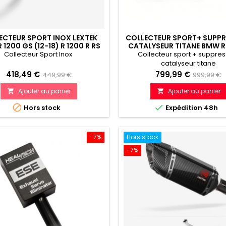
ECTEUR SPORT INOX LEXTEK
COLLECTEUR SPORT+ SUPPR
 1200 GS (12-18) R 1200 R RS
CATALYSEUR TITANE BMW R 
(14-18)
2014-2019
Collecteur Sport Inox
Collecteur sport + suppres
catalyseur titane
Prix
Prix
Prix
Prix
418,49 €
799,99 €
449,99 €
999,99 €
de
de
Ajouter au panier
Ajouter au panier


référence
référenc


Hors stock
Expédition 48h
-7%
Hors stock
-7%