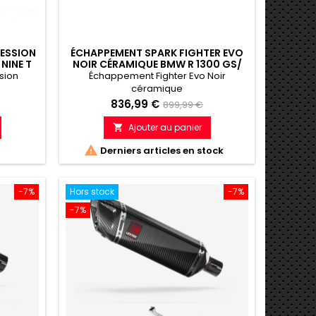
ESSION
ÉCHAPPEMENT SPARK FIGHTER EVO
NINE T
NOIR CÉRAMIQUE BMW R 1300 GS/
ADVENTURE 2023-2025 – EURO5
sion
Échappement Fighter Evo Noir
HOMOLOGUÉ
céramique
Prix
Prix
836,99 €
899,99 €
de
Ajouter au panier

e
référence

Derniers articles en stock
-7%
Hors stock
-7%
-7%