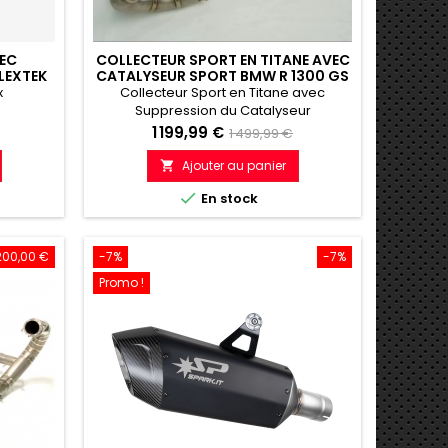
EC
COLLECTEUR SPORT EN TITANE AVEC
LEXTEK
CATALYSEUR SPORT BMW R 1300 GS
00 R RS
2023-2025
x
Collecteur Sport en Titane avec
Suppression du Catalyseur
Prix
Prix
1 199,99 €
1 499,99 €
de
Ajouter au panier

e
référence

En stock
200,00 €
-7%
-7%
Promo !