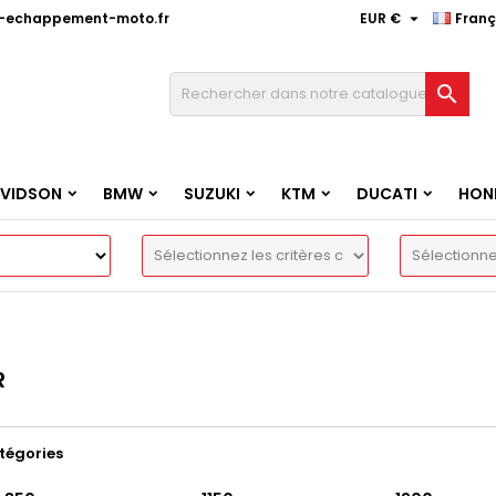

e-echappement-moto.fr
EUR €
Franç

AVIDSON
BMW
SUZUKI
KTM
DUCATI
HON
R
tégories