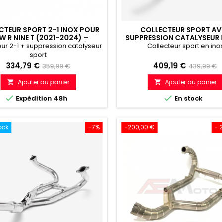
CTEUR SPORT 2-1 INOX POUR
COLLECTEUR SPORT AV
 R NINE T (2021-2024) –
SUPPRESSION CATALYSEUR 
RFORMANCE & SONORITÉ
BMW R 1200 GS (12-18) R 12
eur 2-1 + suppression catalyseur
Collecteur sport en ino
AMÉLIORÉES
(14-18)
sport
Prix
Prix
Prix
Prix
334,79 €
409,19 €
359,99 €
439,99 €
de
de
Ajouter au panier
Ajouter au panier


référence
référenc


Expédition 48h
En stock
ock
-7%
-200,00 €
- 