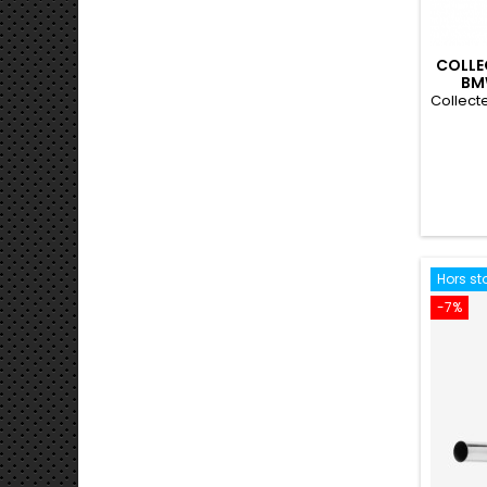
COLLE
BMW
PE
Collect
Hors st
-7%