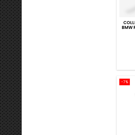
COLL
BMW R
-7%