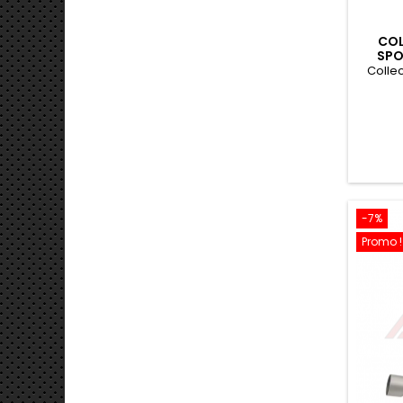
COL
SPO
CATAL
Colle
-7%
Promo !