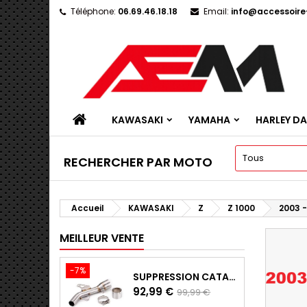
Téléphone:
06.69.46.18.18
Email:
info@accessoir
KAWASAKI
YAMAHA
HARLEY D
RECHERCHER PAR MOTO
Accueil
KAWASAKI
Z
Z 1000
2003 -
MEILLEUR VENTE
-7%
SUPPRESSION CATALYSEUR EN INOX POUR KAWASAKI Z900 A2, Z900E ET Z900 (2017 - 2024)
Prix
Prix
92,99 €
99,99 €
de