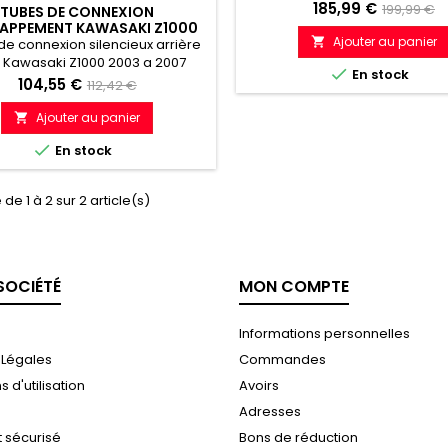
Prix
Prix
185,99 €
199,99 €
TUBES DE CONNEXION
APPEMENT KAWASAKI Z1000
de
Ajouter au panier
2003 - 2007

de connexion silencieux arrière
référenc
 Kawasaki Z1000 2003 a 2007

En stock
Prix
Prix
104,55 €
112,42 €
de
Ajouter au panier

référence

En stock
de 1 à 2 sur 2 article(s)
SOCIÉTÉ
MON COMPTE
Informations personnelles
 Légales
Commandes
 d'utilisation
Avoirs
Adresses
 sécurisé
Bons de réduction