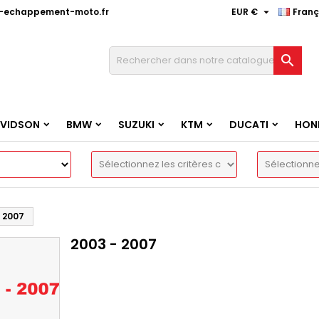

e-echappement-moto.fr
EUR €
Franç

AVIDSON
BMW
SUZUKI
KTM
DUCATI
HON
 2007
2003 - 2007