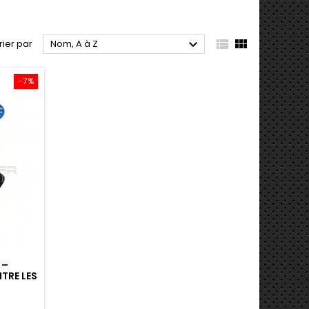



rier par
Nom, A à Z
-7%
 –
TRE LES