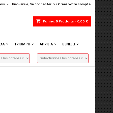

ais
Bienvenue,
Se connecter
ou
Créez votre compte
shopping_cart
Panier:
0
Produits - 0,00 €
DA
TRIUMPH
APRILIA
BENELLI