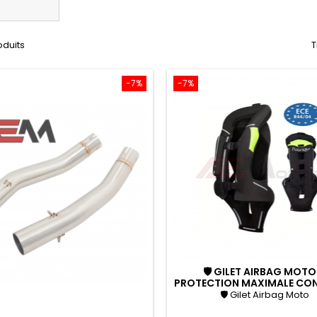
roduits
T
-7%
-7%
🛡 GILET AIRBAG MOTO
PROTECTION MAXIMALE CON
CHUTES ET CHOCS
🛡 Gilet Airbag Moto