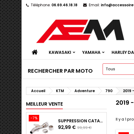
Téléphone:
06.69.46.18.18
Email:
info@accessoir
KAWASAKI
YAMAHA
HARLEY D
RECHERCHER PAR MOTO
Accueil
KTM
Adventure
790
2019 
2019 
MEILLEUR VENTE
-7%
Il y a 1 pr
SUPPRESSION CATALYSEUR EN INOX POUR KAWASAKI Z900 A2, Z900E ET Z900 (2017 - 2024)
Prix
Prix
92,99 €
99,99 €
de