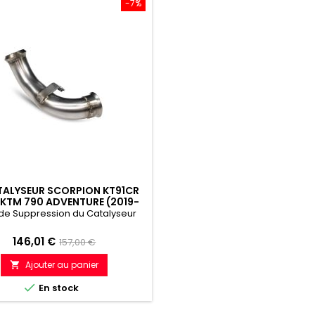
-7%
ALYSEUR SCORPION KT91CR
KTM 790 ADVENTURE (2019-
 – TUBE DE SUPPRESSION DU
de Suppression du Catalyseur
CATALYSEUR
Prix
Prix
146,01 €
157,00 €
de
Ajouter au panier

référence

En stock