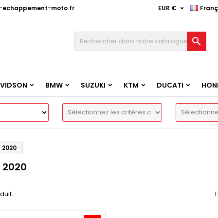

e-echappement-moto.fr
EUR €
Franç

AVIDSON
BMW
SUZUKI
KTM
DUCATI
HON
- 2020
- 2020
oduit.
T