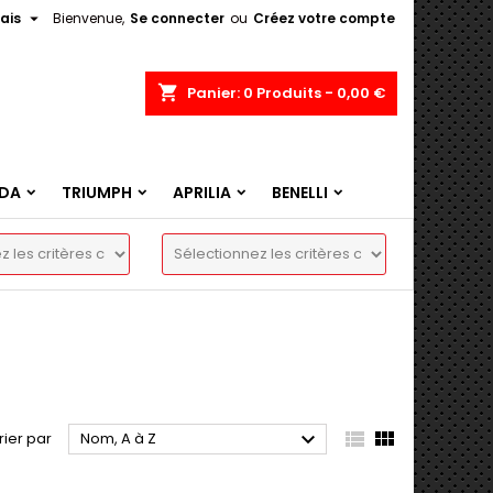

ais
Bienvenue,
Se connecter
ou
Créez votre compte
shopping_cart
Panier:
0
Produits - 0,00 €
DA
TRIUMPH
APRILIA
BENELLI



rier par
Nom, A à Z