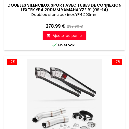
DOUBLES SILENCIEUX SPORT AVEC TUBES DE CONNEXION
LEXTEK YP4 200MM YAMAHA YZF R1 (09-14)
Doubles silencieux inox YP4 200mm
Prix
Prix
278,99 €
299,99 €
de
Ajouter au panier

référence

En stock
-7%
-7%