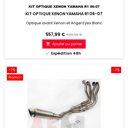
KIT OPTIQUE XENON YAMAHA R1 06-07
Optique avant Xenon et Angel Eyes Blanc
Prix
Prix
557,99 €
599,99 €
de
Ajouter au panier

référence

Expédition 48h
-7%
-7%
Promo !