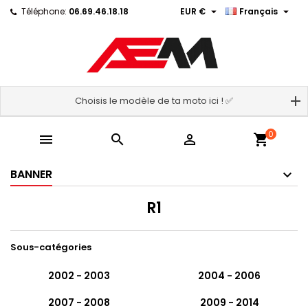


Téléphone:
06.69.46.18.18
EUR €
Français
Choisis le modèle de ta moto ici ! ✅
0



shopping_cart
BANNER
R1
Sous-catégories
2002 - 2003
2004 - 2006
2007 - 2008
2009 - 2014