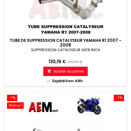
TUBE DE SUPPRESSION CATALYSEUR YAMAHA R1 2007 -
2008
SUPPRESSION CATALYSEUR 100% INOX
Prix
Prix
130,19 €
139,99 €
de
Ajouter au panier

référence

Expédition 48h
-7%
-7%
Promo !