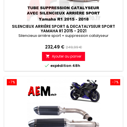
SILENCIEUX ARRIÈRE SPORT & DECATALYSEUR SPORT
YAMAHA R1 2015 - 2021
Silencieux arrière sport + suppression catalyseur
Prix
Prix
232,49 €
249,99 €
de
Ajouter au panier

référence

expédition 48h
-7%
-7%