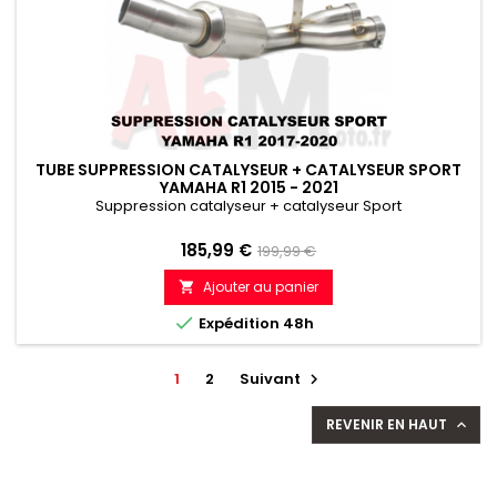
TUBE SUPPRESSION CATALYSEUR + CATALYSEUR SPORT
YAMAHA R1 2015 - 2021
Suppression catalyseur + catalyseur Sport
Prix
Prix
185,99 €
199,99 €
de
Ajouter au panier

référence

Expédition 48h
1
2
Suivant

REVENIR EN HAUT
