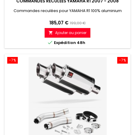
COMMANDES RECULÉES YAMAHA R1 2007 - 2008
Commandes reculées pour YAMAHA R1 100% aluminium
Prix
Prix
185,07 €
199,00 €
de
Ajouter au panier

référence

Expédition 48h
-7%
-7%