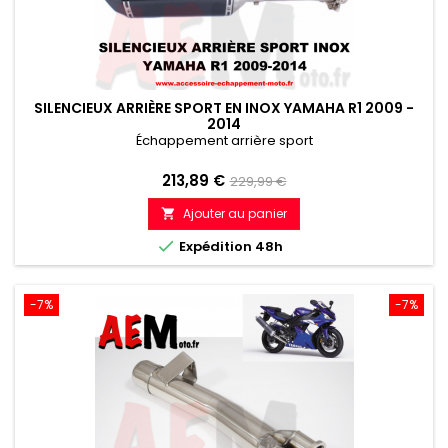
SILENCIEUX ARRIÈRE SPORT EN INOX YAMAHA R1 2009 -
2014
Échappement arrière sport
Prix
Prix
213,89 €
229,99 €
de
Ajouter au panier

référence

Expédition 48h
-7%
-7%