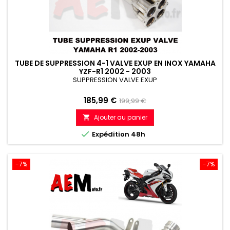
TUBE DE SUPPRESSION 4-1 VALVE EXUP EN INOX YAMAHA
YZF-R1 2002 - 2003
SUPPRESSION VALVE EXUP
Prix
Prix
185,99 €
199,99 €
de
Ajouter au panier

référence

Expédition 48h
-7%
-7%