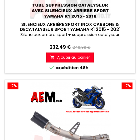
SILENCIEUX ARRIÈRE SPORT INOX CARBONE &
DECATALYSEUR SPORT YAMAHA R1 2015 - 2021
Silencieux arrière sport + suppression catalyseur
Prix
Prix
232,49 €
249,99 €
de
Ajouter au panier

référence

expédition 48h
-7%
-7%