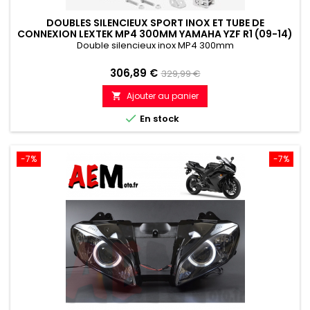
DOUBLES SILENCIEUX SPORT INOX ET TUBE DE
CONNEXION LEXTEK MP4 300MM YAMAHA YZF R1 (09-14)
Double silencieux inox MP4 300mm
Prix
Prix
306,89 €
329,99 €
de
Ajouter au panier

référence

En stock
-7%
-7%