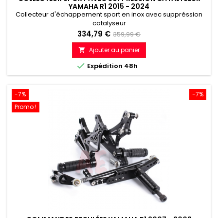
YAMAHA R1 2015 - 2024
Collecteur d'échappement sport en inox avec suppréssion
catalyseur
Prix
Prix
334,79 €
359,99 €
de
Ajouter au panier

référence

Expédition 48h
-7%
-7%
Promo !