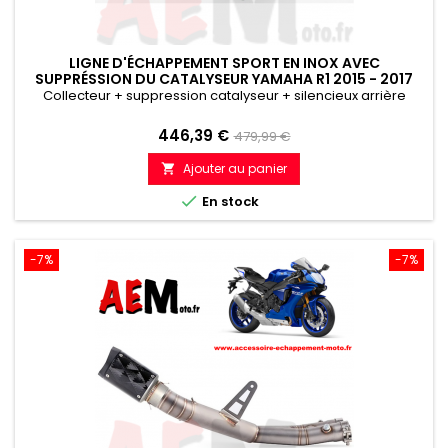
LIGNE D'ÉCHAPPEMENT SPORT EN INOX AVEC
SUPPRÉSSION DU CATALYSEUR YAMAHA R1 2015 - 2017
Collecteur + suppression catalyseur + silencieux arrière
Prix
Prix
446,39 €
479,99 €
de
Ajouter au panier

référence

En stock
-7%
-7%