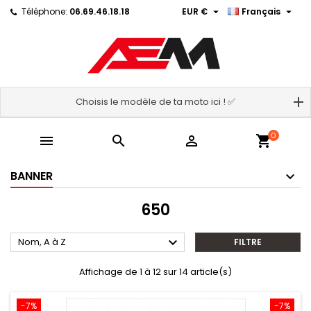


Téléphone:
06.69.46.18.18
EUR €
Français
Choisis le modèle de ta moto ici ! ✅
0



shopping_cart
BANNER
650

Nom, A à Z
FILTRE
Affichage de 1 à 12 sur 14 article(s)
-7%
-7%