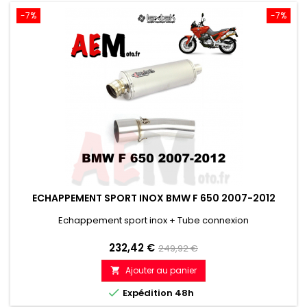
-7%
-7%
ECHAPPEMENT SPORT INOX BMW F 650 2007-2012
Echappement sport inox + Tube connexion
Prix
Prix
232,42 €
249,92 €
de
Ajouter au panier

référence

Expédition 48h