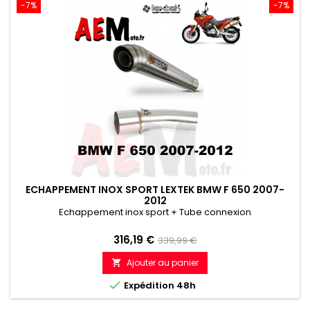
-7%
-7%
ECHAPPEMENT INOX SPORT LEXTEK BMW F 650 2007-
2012
Echappement inox sport + Tube connexion
Prix
Prix
316,19 €
339,99 €
de
Ajouter au panier

référence

Expédition 48h