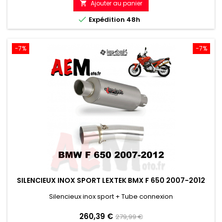
Ajouter au panier

référence

Expédition 48h
-7%
-7%
SILENCIEUX INOX SPORT LEXTEK BMX F 650 2007-2012
Silencieux inox sport + Tube connexion
Prix
Prix
260,39 €
279,99 €