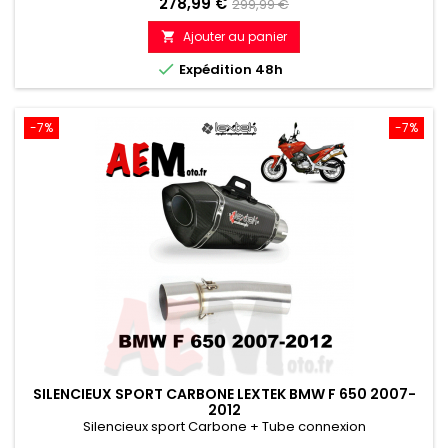
Prix
Prix
278,99 €
299,99 €
de
Ajouter au panier

référence

Expédition 48h
-7%
-7%
SILENCIEUX SPORT CARBONE LEXTEK BMW F 650 2007-
2012
Silencieux sport Carbone + Tube connexion