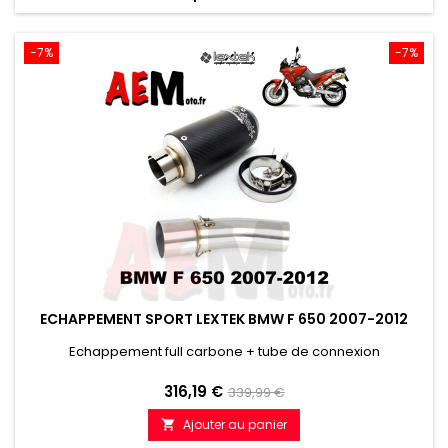
-7%
-7%
ECHAPPEMENT SPORT LEXTEK BMW F 650 2007-2012
Echappement full carbone + tube de connexion
Prix
Prix
316,19 €
339,99 €
de
Ajouter au panier

référence