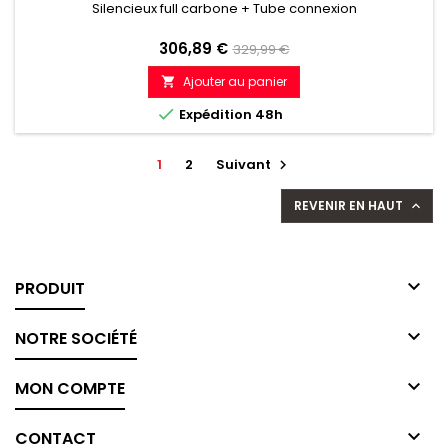
Silencieux full carbone + Tube connexion
Prix
Prix
306,89 €
329,99 €
de
Ajouter au panier

référence

Expédition 48h
1
2
Suivant

REVENIR EN HAUT


PRODUIT

NOTRE SOCIÉTÉ

MON COMPTE

CONTACT