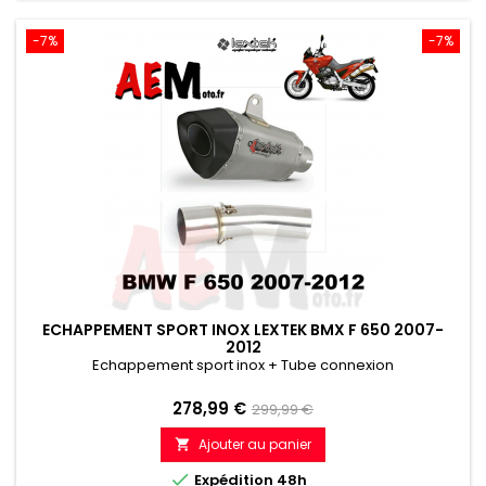
-7%
-7%
ECHAPPEMENT SPORT INOX LEXTEK BMX F 650 2007-
2012
Echappement sport inox + Tube connexion
Prix
Prix
278,99 €
299,99 €
de
Ajouter au panier

référence

Expédition 48h