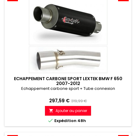
ECHAPPEMENT CARBONE SPORT LEXTEK BMW F 650
2007-2012
Echappement carbone sport + Tube connexion
Prix
Prix
297,59 €
319,99 €
de
Ajouter au panier

référence

Expédition 48h