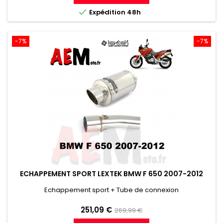
référence

Expédition 48h
-7%
-7%
ECHAPPEMENT SPORT LEXTEK BMW F 650 2007-2012
Echappement sport + Tube de connexion
Prix
Prix
251,09 €
269,99 €
de