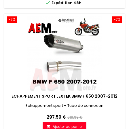

Expédition 48h
-7%
-7%
ECHAPPEMENT SPORT LEXTEK BMW F 650 2007-2012
Echappement sport + Tube de connexion
Prix
Prix
297,59 €
319,99 €
de
Ajouter au panier
