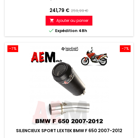
Prix
Prix
241,79 €
259,99 €
de
Ajouter au panier

référence

Expédition 48h
-7%
-7%
SILENCIEUX SPORT LEXTEK BMW F 650 2007-2012