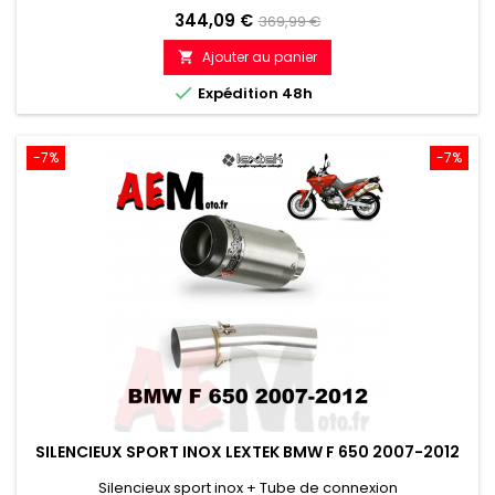
Prix
Prix
344,09 €
369,99 €
de
Ajouter au panier

référence

Expédition 48h
-7%
-7%
SILENCIEUX SPORT INOX LEXTEK BMW F 650 2007-2012
Silencieux sport inox + Tube de connexion