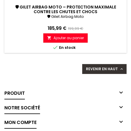
🛡 GILET AIRBAG MOTO – PROTECTION MAXIMALE
CONTRE LES CHUTES ET CHOCS
🛡 Gilet Airbag Moto
Prix
Prix
185,99 €
199,99 €
de
Ajouter au panier

référence

En stock
REVENIR EN HAUT


PRODUIT

NOTRE SOCIÉTÉ

MON COMPTE