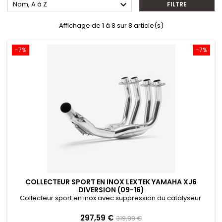

Nom, A à Z
FILTRE
Affichage de 1 à 8 sur 8 article(s)
-7%
-7%
COLLECTEUR SPORT EN INOX LEXTEK YAMAHA XJ6
DIVERSION (09-16)
Collecteur sport en inox avec suppression du catalyseur
Prix
Prix
297,59 €
319,99 €