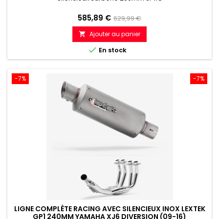
Prix
Prix
585,89 €
629,99 €
de
Ajouter au panier

référence

En stock
-7%
-7%
LIGNE COMPLÈTE RACING AVEC SILENCIEUX INOX LEXTEK
GP1 240MM YAMAHA XJ6 DIVERSION (09-16)