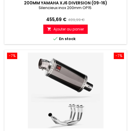
200MM YAMAHA XJ6 DIVERSION (09-16)
Silencieux inox 200mm OP15
Prix
Prix
455,69 €
489,99 €
de
Ajouter au panier

référence

En stock
-7%
-7%