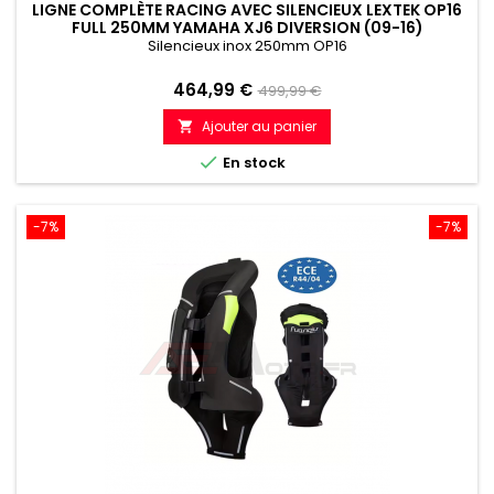
LIGNE COMPLÈTE RACING AVEC SILENCIEUX LEXTEK OP16
FULL 250MM YAMAHA XJ6 DIVERSION (09-16)
Silencieux inox 250mm OP16
Prix
Prix
464,99 €
499,99 €
de
Ajouter au panier

référence

En stock
-7%
-7%