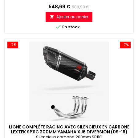
Prix
Prix
548,69 €
589,99 €
de
Ajouter au panier

référence

En stock
-7%
-7%
LIGNE COMPLÈTE RACING AVEC SILENCIEUX EN CARBONE
LEXTEK SP11C 200MM YAMAHA XJ6 DIVERSION (09-16)
Silencieux carbone 200mm SP11C