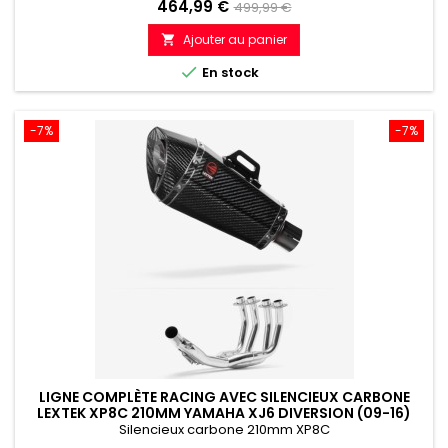
Prix
Prix
464,99 €
499,99 €
de
Ajouter au panier

référence

En stock
-7%
-7%
LIGNE COMPLÈTE RACING AVEC SILENCIEUX CARBONE
LEXTEK XP8C 210MM YAMAHA XJ6 DIVERSION (09-16)
Silencieux carbone 210mm XP8C