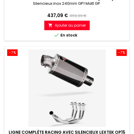
Silencieux inox 240mm GP1 Matt GP
Prix
Prix
437,09 €
469,99 €
de
Ajouter au panier

référence

En stock
-7%
-7%
LIGNE COMPLÈTE RACING AVEC SILENCIEUX LEXTEK OP15