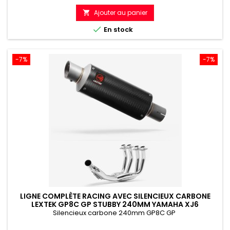
de
Ajouter au panier

référence

En stock
-7%
-7%
LIGNE COMPLÈTE RACING AVEC SILENCIEUX CARBONE
LEXTEK GP8C GP STUBBY 240MM YAMAHA XJ6
DIVERSION (09-16)
Silencieux carbone 240mm GP8C GP