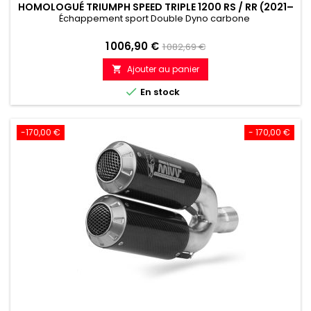
HOMOLOGUÉ TRIUMPH SPEED TRIPLE 1200 RS / RR (2021–
2024)
Échappement sport Double Dyno carbone
Prix
Prix
1 006,90 €
1 082,69 €
de
Ajouter au panier

référence

En stock
-170,00 €
- 170,00 €