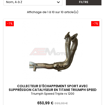

Nom, A à Z
FILTRE
Affichage de 1 à 10 sur 10 article(s)
-7%
-7%
COLLECTEUR D'ÉCHAPPEMENT SPORT AVEC
SUPPRÉSSION CATALYSEUR EN TITANE TRIUMPH SPEED
TRIPLE 1200 RS 2021-2024
Triumph Speed Triple rs 1200
Prix
Prix
650,99 €
699,99 €