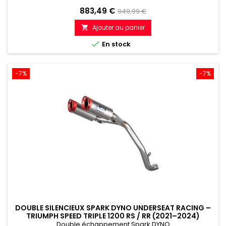
Prix
Prix
883,49 €
949,99 €
de
Ajouter au panier

référence

En stock
-7%
-7%
DOUBLE SILENCIEUX SPARK DYNO UNDERSEAT RACING –
TRIUMPH SPEED TRIPLE 1200 RS / RR (2021–2024)
Double échappement Spark DYNO