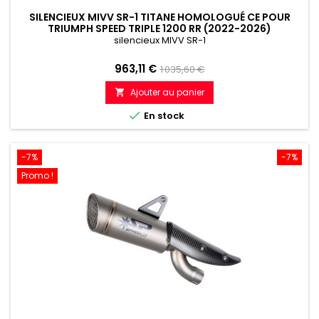
SILENCIEUX MIVV SR-1 TITANE HOMOLOGUÉ CE POUR
TRIUMPH SPEED TRIPLE 1200 RR (2022-2026)
silencieux MIVV SR-1
Prix
Prix
963,11 €
1 035,60 €
de
Ajouter au panier

référence

En stock
-7%
-7%
Promo !