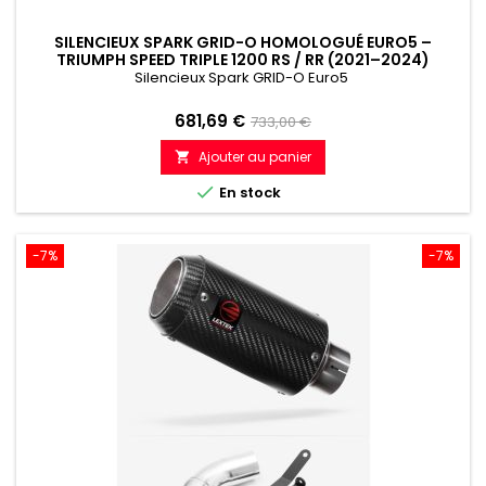
SILENCIEUX SPARK GRID-O HOMOLOGUÉ EURO5 –
TRIUMPH SPEED TRIPLE 1200 RS / RR (2021–2024)
Silencieux Spark GRID-O Euro5
Prix
Prix
681,69 €
733,00 €
de
Ajouter au panier

référence

En stock
-7%
-7%