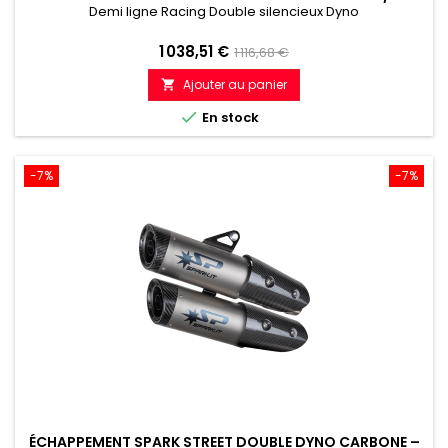
(2021–2024)
Demi ligne Racing Double silencieux Dyno
Prix
Prix
1 038,51 €
1 116,68 €
de
Ajouter au panier

référence

En stock
-7%
-7%
ÉCHAPPEMENT SPARK STREET DOUBLE DYNO CARBONE –