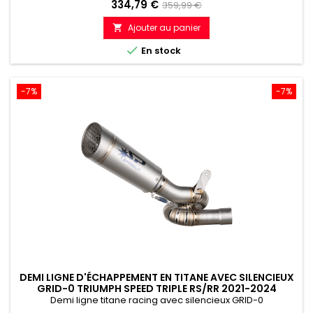
Prix
Prix
334,79 €
359,99 €
de
Ajouter au panier

référence

En stock
-7%
-7%
DEMI LIGNE D'ÉCHAPPEMENT EN TITANE AVEC SILENCIEUX
GRID-0 TRIUMPH SPEED TRIPLE RS/RR 2021-2024
Demi ligne titane racing avec silencieux GRID-0