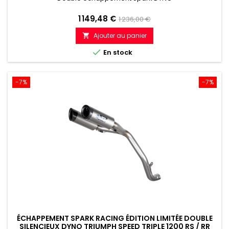
Prix
Prix
1 149,48 €
1 236,00 €
de
Ajouter au panier

référence

En stock
-7%
-7%
ÉCHAPPEMENT SPARK RACING ÉDITION LIMITÉE DOUBLE
SILENCIEUX DYNO TRIUMPH SPEED TRIPLE 1200 RS / RR