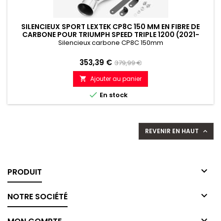
SILENCIEUX SPORT LEXTEK CP8C 150 MM EN FIBRE DE
CARBONE POUR TRIUMPH SPEED TRIPLE 1200 (2021-
2024)
Silencieux carbone CP8C 150mm
Prix
Prix
353,39 €
379,99 €
de
Ajouter au panier

référence

En stock
REVENIR EN HAUT


PRODUIT

NOTRE SOCIÉTÉ
