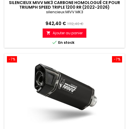
SILENCIEUX MIVV MK3 CARBONE HOMOLOGUÉ CE POUR
TRIUMPH SPEED TRIPLE 1200 RR (2022-2026)
silencieux MIVV MK3
Prix
Prix
942,40 €
1 112,40 €
de
Ajouter au panier

référence

En stock
-7%
-7%