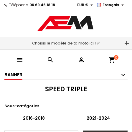


Téléphone:
06.69.46.18.18
EUR €
Français
Choisis le modèle de ta moto ici ! ✅
0



shopping_cart
BANNER
SPEED TRIPLE
Sous-catégories
2016-2018
2021-2024