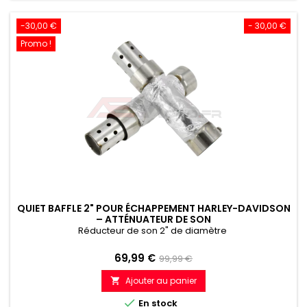
-30,00 €
- 30,00 €
Promo !
QUIET BAFFLE 2" POUR ÉCHAPPEMENT HARLEY-DAVIDSON
– ATTÉNUATEUR DE SON
Réducteur de son 2" de diamètre
Prix
Prix
69,99 €
99,99 €
de
Ajouter au panier

référence

En stock