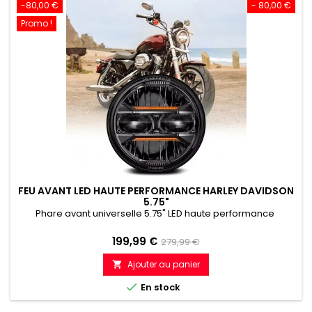
-80,00 €
- 80,00 €
Promo !
FEU AVANT LED HAUTE PERFORMANCE HARLEY DAVIDSON
5.75"
Phare avant universelle 5.75" LED haute performance
Prix
Prix
199,99 €
279,99 €
de
Ajouter au panier

référence

En stock