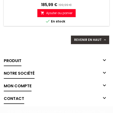
Prix
Prix
185,99 €
199,99 €
de
Ajouter au panier

référence

En stock
REVENIR EN HAUT


PRODUIT

NOTRE SOCIÉTÉ

MON COMPTE

CONTACT
© © 2026 Accessoires Échappement Moto à Prix Discount !. Tous