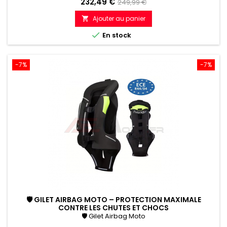
Prix
Prix
232,49 €
249,99 €
de
Ajouter au panier

référence

En stock
-7%
-7%
🛡 GILET AIRBAG MOTO – PROTECTION MAXIMALE
CONTRE LES CHUTES ET CHOCS
🛡 Gilet Airbag Moto