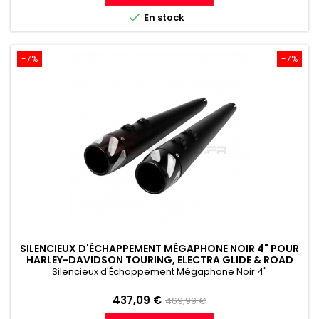
référence

En stock
-7%
-7%
SILENCIEUX D'ÉCHAPPEMENT MÉGAPHONE NOIR 4" POUR
HARLEY-DAVIDSON TOURING, ELECTRA GLIDE & ROAD
KING (1991-2016)
Silencieux d'Échappement Mégaphone Noir 4"
Prix
Prix
437,09 €
469,99 €
de