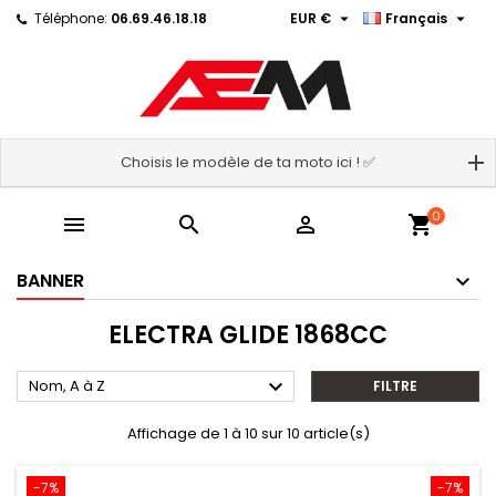


Téléphone:
06.69.46.18.18
EUR €
Français
Choisis le modèle de ta moto ici ! ✅
0



shopping_cart
BANNER
ELECTRA GLIDE 1868CC

Nom, A à Z
FILTRE
Affichage de 1 à 10 sur 10 article(s)
-7%
-7%