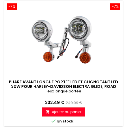
-7%
-7%
PHARE AVANT LONGUE PORTÉE LED ET CLIGNOTANT LED
30W POUR HARLEY-DAVIDSON ELECTRA GLIDE, ROAD
KING, FLHX, FLHXXX (1994-2013)
Feux longue portée
Prix
Prix
232,49 €
249,99 €
de
Ajouter au panier

référence

En stock