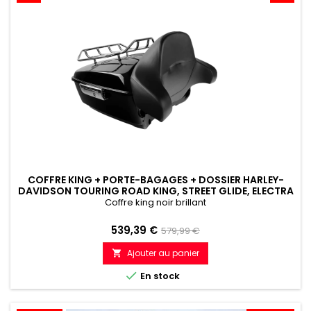
COFFRE KING + PORTE-BAGAGES + DOSSIER HARLEY-
DAVIDSON TOURING ROAD KING, STREET GLIDE, ELECTRA
GLIDE (2014-2024)
Coffre king noir brillant
Prix
Prix
539,39 €
579,99 €
de
Ajouter au panier

référence

En stock