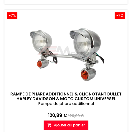
-7%
-7%
RAMPE DE PHARE ADDITIONNEL & CLIGNOTANT BULLET
HARLEY DAVIDSON & MOTO CUSTOM UNIVERSEL
Rampe de phare additionnel
Prix
Prix
120,89 €
129,99 €
de
Ajouter au panier

référence