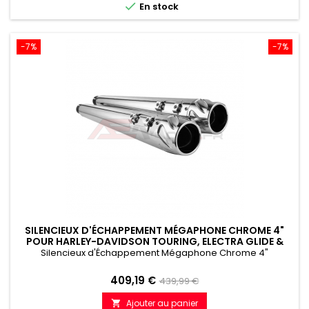

En stock
-7%
-7%
SILENCIEUX D'ÉCHAPPEMENT MÉGAPHONE CHROME 4"
POUR HARLEY-DAVIDSON TOURING, ELECTRA GLIDE &
ROAD KING (1991-2016)
Silencieux d'Échappement Mégaphone Chrome 4"
Prix
Prix
409,19 €
439,99 €
de
Ajouter au panier
