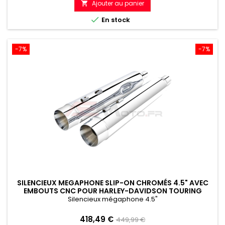
Ajouter au panier

référence

En stock
-7%
-7%
SILENCIEUX MEGAPHONE SLIP-ON CHROMÉS 4.5" AVEC
EMBOUTS CNC POUR HARLEY-DAVIDSON TOURING
(2017-2024)
Silencieux mégaphone 4.5"
Prix
Prix
418,49 €
449,99 €