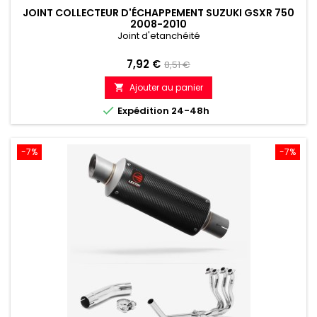
JOINT COLLECTEUR D'ÉCHAPPEMENT SUZUKI GSXR 750
2008-2010
Joint d'etanchéité
Prix
Prix
7,92 €
8,51 €
de
Ajouter au panier

référence

Expédition 24-48h
-7%
-7%