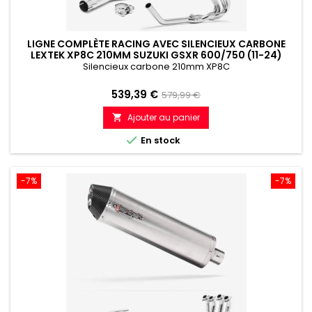
LIGNE COMPLÈTE RACING AVEC SILENCIEUX CARBONE
LEXTEK XP8C 210MM SUZUKI GSXR 600/750 (11-24)
Silencieux carbone 210mm XP8C
Prix
Prix
539,39 €
579,99 €
de
Ajouter au panier

référence

En stock
-7%
-7%