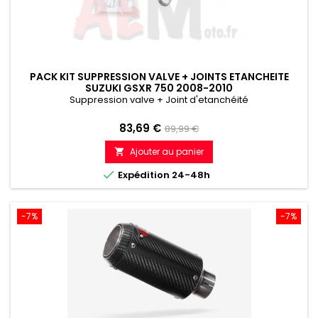
PACK KIT SUPPRESSION VALVE + JOINTS ETANCHEITE
SUZUKI GSXR 750 2008-2010
Suppression valve + Joint d'etanchéité
Prix
Prix
83,69 €
89,99 €
de
Ajouter au panier

référence

Expédition 24-48h
-7%
-7%