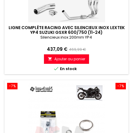
LIGNE COMPLÈTE RACING AVEC SILENCIEUX INOX LEXTEK
YP4 SUZUKI GSXR 600/750 (11-24)
Silencieux inox 200mm YP4
Prix
Prix
437,09 €
469,99 €
de
Ajouter au panier

référence

En stock
-7%
-7%