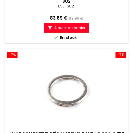
S02
ESE-S02
Prix
Prix
83,69 €
89,99 €
de
Ajouter au panier

référence

En stock
-7%
-7%