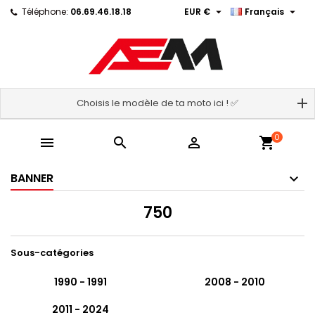


Téléphone:
06.69.46.18.18
EUR €
Français
Choisis le modèle de ta moto ici ! ✅
0



shopping_cart
BANNER
750
Sous-catégories
1990 - 1991
2008 - 2010
2011 - 2024