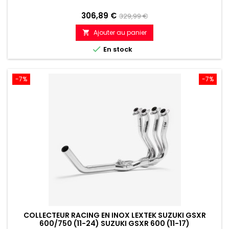
Prix
Prix
306,89 €
329,99 €
de
Ajouter au panier

référence

En stock
-7%
-7%
COLLECTEUR RACING EN INOX LEXTEK SUZUKI GSXR
600/750 (11-24) SUZUKI GSXR 600 (11-17)