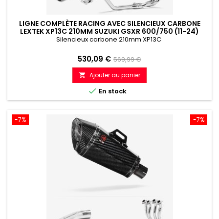
LIGNE COMPLÈTE RACING AVEC SILENCIEUX CARBONE
LEXTEK XP13C 210MM SUZUKI GSXR 600/750 (11-24)
Silencieux carbone 210mm XP13C
Prix
Prix
530,09 €
569,99 €
de
Ajouter au panier

référence

En stock
-7%
-7%