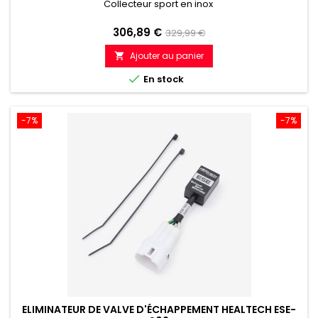
Collecteur sport en inox
Prix
Prix
306,89 €
329,99 €
de
Ajouter au panier

référence

En stock
-7%
-7%
ELIMINATEUR DE VALVE D'ÉCHAPPEMENT HEALTECH ESE-