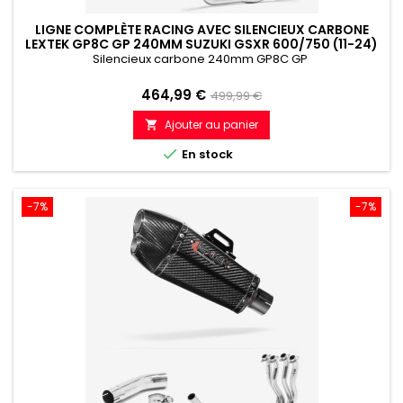
LIGNE COMPLÈTE RACING AVEC SILENCIEUX CARBONE
LEXTEK GP8C GP 240MM SUZUKI GSXR 600/750 (11-24)
Silencieux carbone 240mm GP8C GP
Prix
Prix
464,99 €
499,99 €
de
Ajouter au panier

référence

En stock
-7%
-7%