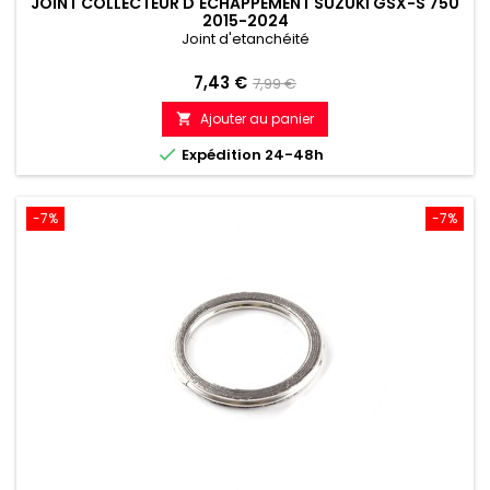
JOINT COLLECTEUR D'ÉCHAPPEMENT SUZUKI GSX-S 750
2015-2024
Joint d'etanchéité
Prix
Prix
7,43 €
7,99 €
de
Ajouter au panier

référence

Expédition 24-48h
-7%
-7%