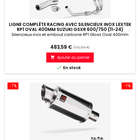
LIGNE COMPLÈTE RACING AVEC SILENCIEUX INOX LEXTEK
RP1 OVAL 400MM SUZUKI GSXR 600/750 (11-24)
Silencieux inox et embout carbone RP1 Gloss Oval 400mm
Prix
Prix
483,59 €
519,99 €
de
Ajouter au panier

référence

En stock
-7%
-7%