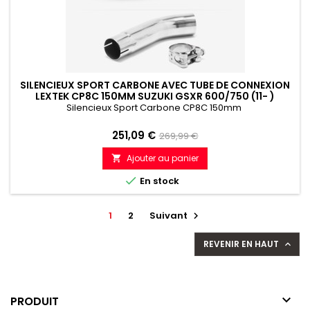
SILENCIEUX SPORT CARBONE AVEC TUBE DE CONNEXION
LEXTEK CP8C 150MM SUZUKI GSXR 600/750 (11- )
Silencieux Sport Carbone CP8C 150mm
Prix
Prix
251,09 €
269,99 €
de
Ajouter au panier

référence

En stock
1
2
Suivant

REVENIR EN HAUT


PRODUIT