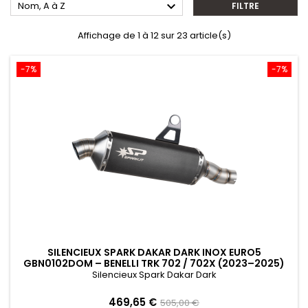

Nom, A à Z
FILTRE
Affichage de 1 à 12 sur 23 article(s)
-7%
-7%
SILENCIEUX SPARK DAKAR DARK INOX EURO5
GBN0102DOM – BENELLI TRK 702 / 702X (2023–2025)
Silencieux Spark Dakar Dark
Prix
Prix
469,65 €
505,00 €