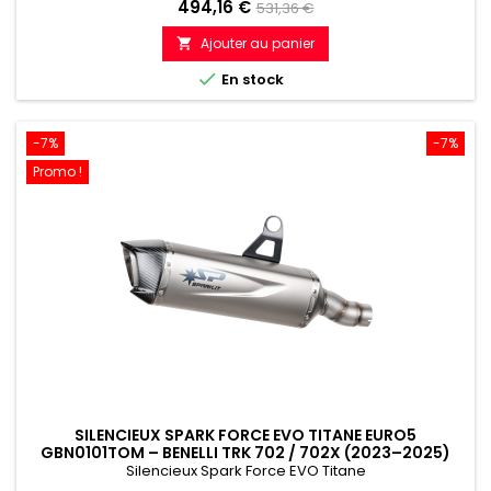
Prix
Prix
494,16 €
531,36 €
de
Ajouter au panier

référence

En stock
-7%
-7%
Promo !
SILENCIEUX SPARK FORCE EVO TITANE EURO5
GBN0101TOM – BENELLI TRK 702 / 702X (2023–2025)
Silencieux Spark Force EVO Titane