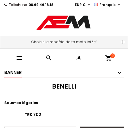


Téléphone:
06.69.46.18.18
EUR €
Français
Choisis le modèle de ta moto ici ! ✅
0



shopping_cart
BANNER
BENELLI
Sous-catégories
TRK 702