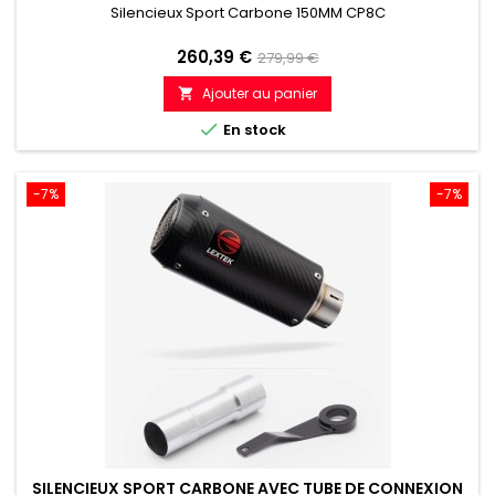
Silencieux Sport Carbone 150MM CP8C
Prix
Prix
260,39 €
279,99 €
de
Ajouter au panier

référence

En stock
-7%
-7%
SILENCIEUX SPORT CARBONE AVEC TUBE DE CONNEXION