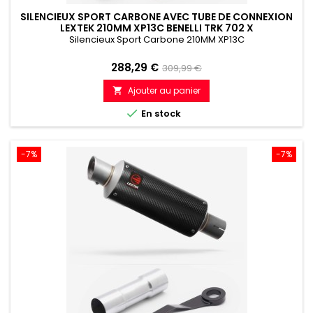
SILENCIEUX SPORT CARBONE AVEC TUBE DE CONNEXION
LEXTEK 210MM XP13C BENELLI TRK 702 X
Silencieux Sport Carbone 210MM XP13C
Prix
Prix
288,29 €
309,99 €
de
Ajouter au panier

référence

En stock
-7%
-7%