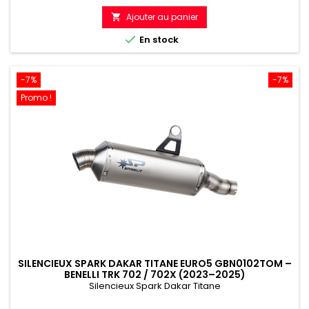
de
Ajouter au panier

référence

En stock
-7%
-7%
Promo !
SILENCIEUX SPARK DAKAR TITANE EURO5 GBN0102TOM –
BENELLI TRK 702 / 702X (2023–2025)
Silencieux Spark Dakar Titane