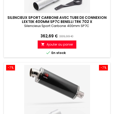
SILENCIEUX SPORT CARBONE AVEC TUBE DE CONNEXION
LEXTEK 400MM SP7C BENELLI TRK 702 X
Silencieux Sport Carbone 400mm SP7C
Prix
Prix
362,69 €
389,99 €
de
Ajouter au panier

référence

En stock
-7%
-7%