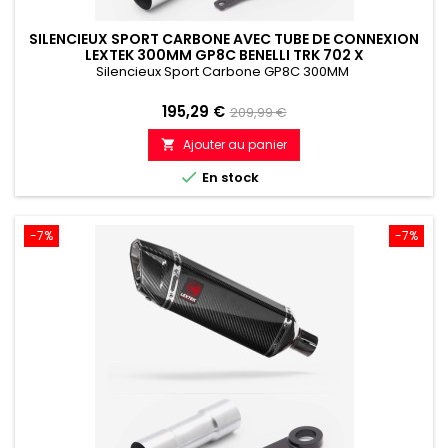
SILENCIEUX SPORT CARBONE AVEC TUBE DE CONNEXION
LEXTEK 300MM GP8C BENELLI TRK 702 X
Silencieux Sport Carbone GP8C 300MM
Prix
Prix
195,29 €
209,99 €
de
Ajouter au panier

référence

En stock
-7%
-7%