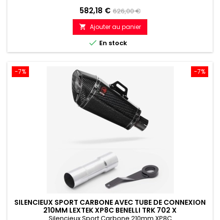
Prix
Prix
582,18 €
626,00 €
de
Ajouter au panier

référence

En stock
-7%
-7%
SILENCIEUX SPORT CARBONE AVEC TUBE DE CONNEXION
210MM LEXTEK XP8C BENELLI TRK 702 X
Silencieux Sport Carbone 210mm XP8C