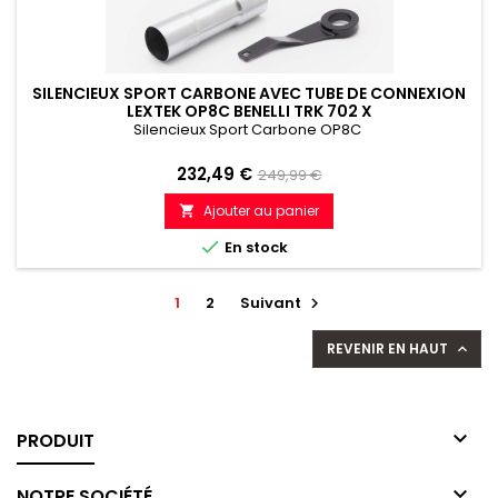
SILENCIEUX SPORT CARBONE AVEC TUBE DE CONNEXION
LEXTEK OP8C BENELLI TRK 702 X
Silencieux Sport Carbone OP8C
Prix
Prix
232,49 €
249,99 €
de
Ajouter au panier

référence

En stock
1
2
Suivant

REVENIR EN HAUT


PRODUIT

NOTRE SOCIÉTÉ