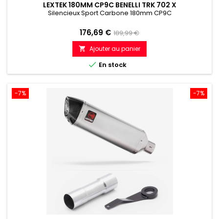
LEXTEK 180MM CP9C BENELLI TRK 702 X
Silencieux Sport Carbone 180mm CP9C
Prix
Prix
176,69 €
189,99 €
de
Ajouter au panier

référence

En stock
-7%
-7%