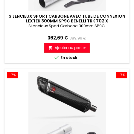
SILENCIEUX SPORT CARBONE AVEC TUBE DE CONNEXION
LEXTEK 300MM SP9C BENELLI TRK 702 X
Silencieux Sport Carbone 300mm SP9C
Prix
Prix
362,69 €
389,99 €
de
Ajouter au panier

référence

En stock
-7%
-7%