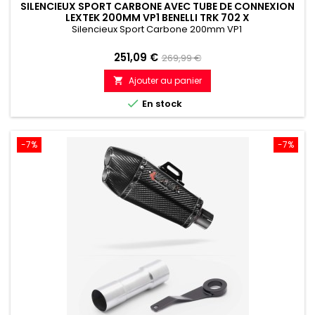
SILENCIEUX SPORT CARBONE AVEC TUBE DE CONNEXION
LEXTEK 200MM VP1 BENELLI TRK 702 X
Silencieux Sport Carbone 200mm VP1
Prix
Prix
251,09 €
269,99 €
de
Ajouter au panier

référence

En stock
-7%
-7%