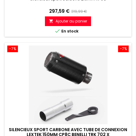
Prix
Prix
297,59 €
319,99 €
de
Ajouter au panier

référence

En stock
-7%
-7%
SILENCIEUX SPORT CARBONE AVEC TUBE DE CONNEXION
LEXTEK 150MM CP8C BENELLI TRK 702 X