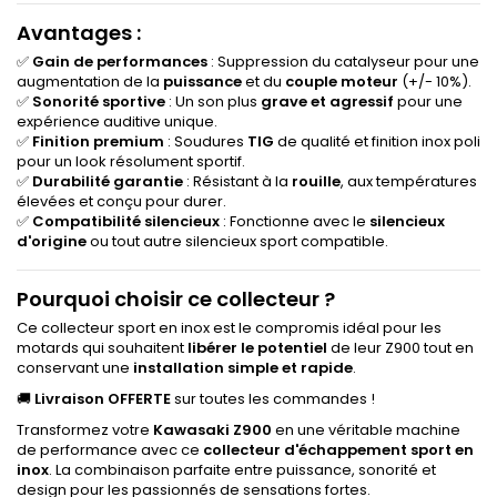
Avantages :
✅
Gain de performances
: Suppression du catalyseur pour une
augmentation de la
puissance
et du
couple moteur
(+/- 10%).
✅
Sonorité sportive
: Un son plus
grave et agressif
pour une
expérience auditive unique.
✅
Finition premium
: Soudures
TIG
de qualité et finition inox poli
pour un look résolument sportif.
✅
Durabilité garantie
: Résistant à la
rouille
, aux températures
élevées et conçu pour durer.
✅
Compatibilité silencieux
: Fonctionne avec le
silencieux
d'origine
ou tout autre silencieux sport compatible.
Pourquoi choisir ce collecteur ?
Ce collecteur sport en inox est le compromis idéal pour les
motards qui souhaitent
libérer le potentiel
de leur Z900 tout en
conservant une
installation simple et rapide
.
🚚
Livraison OFFERTE
sur toutes les commandes !
Transformez votre
Kawasaki Z900
en une véritable machine
de performance avec ce
collecteur d'échappement sport en
inox
. La combinaison parfaite entre puissance, sonorité et
design pour les passionnés de sensations fortes.