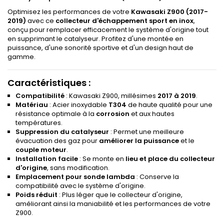
Optimisez les performances de votre
Kawasaki Z900 (2017-
2019)
avec ce
collecteur d'échappement sport en inox
,
conçu pour remplacer efficacement le système d'origine tout
en supprimant le catalyseur. Profitez d'une montée en
puissance, d'une sonorité sportive et d'un design haut de
gamme.
Caractéristiques :
Compatibilité
: Kawasaki Z900, millésimes
2017 à 2019
.
Matériau
: Acier inoxydable
T304
de haute qualité pour une
résistance optimale à la
corrosion
et aux hautes
températures.
Suppression du catalyseur
: Permet une meilleure
évacuation des gaz pour
améliorer la puissance
et le
couple moteur
.
Installation facile
: Se monte en
lieu et place du collecteur
d'origine
, sans modification.
Emplacement pour sonde lambda
: Conserve la
compatibilité avec le système d'origine.
Poids réduit
: Plus léger que le collecteur d'origine,
améliorant ainsi la maniabilité et les performances de votre
Z900.