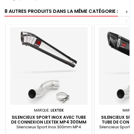
8 AUTRES PRODUITS DANS LA MÊME CATÉGORIE :
>
<
MARQUE:
LEXTEK
MARQ
SILENCIEUX SPORT INOX AVEC TUBE
SILENCIEUX SP
DE CONNEXION LEXTEK MP4 300MM
TUBE DE CONNE
KAWASAKI Z900 (17-19)
400MM KAWASA
Silencieux Sport Inox 300mm MP4
Silencieux Spor