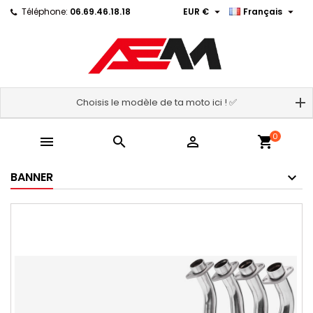


Téléphone:
06.69.46.18.18
EUR €
Français
Choisis le modèle de ta moto ici ! ✅
0



shopping_cart
BANNER