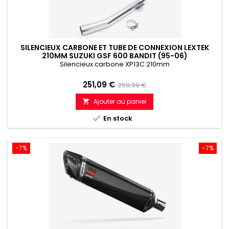
SILENCIEUX CARBONE ET TUBE DE CONNEXION LEXTEK
210MM SUZUKI GSF 600 BANDIT (95-06)
Silencieux carbone XP13C 210mm
Prix
Prix
251,09 €
269,99 €
de
Ajouter au panier

référence

En stock
-7%
-7%