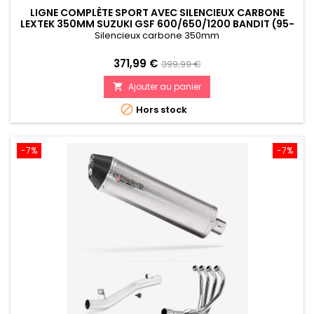
LIGNE COMPLÈTE SPORT AVEC SILENCIEUX CARBONE
LEXTEK 350MM SUZUKI GSF 600/650/1200 BANDIT (95-
06)
Silencieux carbone 350mm
Prix
Prix
371,99 €
399,99 €
de
Ajouter au panier

référence

Hors stock
-7%
-7%