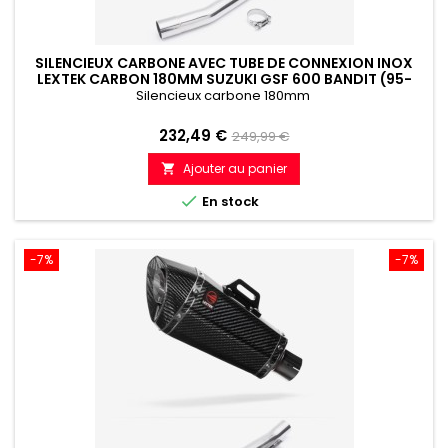
SILENCIEUX CARBONE AVEC TUBE DE CONNEXION INOX
LEXTEK CARBON 180MM SUZUKI GSF 600 BANDIT (95-
06)
Silencieux carbone 180mm
Prix
Prix
232,49 €
249,99 €
de
Ajouter au panier

référence

En stock
-7%
-7%