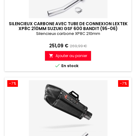
SILENCIEUX CARBONE AVEC TUBE DE CONNEXION LEXTEK
XP8C 210MM SUZUKI GSF 600 BANDIT (95-06)
Silencieux carbone XP8C 210mm
Prix
Prix
251,09 €
269,99 €
de
Ajouter au panier

référence

En stock
-7%
-7%