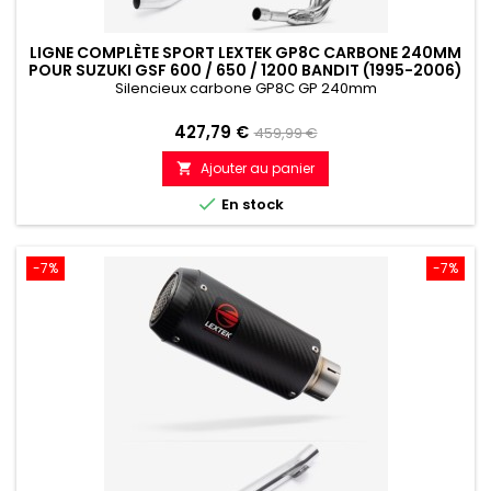
LIGNE COMPLÈTE SPORT LEXTEK GP8C CARBONE 240MM
POUR SUZUKI GSF 600 / 650 / 1200 BANDIT (1995-2006)
Silencieux carbone GP8C GP 240mm
Prix
Prix
427,79 €
459,99 €
de
Ajouter au panier

référence

En stock
-7%
-7%