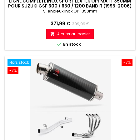
LIGNE COMPLÈTE INOX SPORT LEXTEK OP1 MATT 350MM
POUR SUZUKI GSF 600 / 650 / 1200 BANDIT (1995-2006)
Silencieux Inox OP1 350mm
Prix
Prix
371,99 €
399,99 €
de
Ajouter au panier

référence

En stock
Hors stock
-7%
-7%