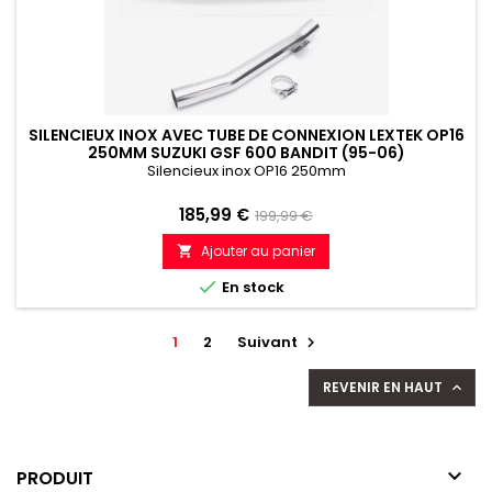
SILENCIEUX INOX AVEC TUBE DE CONNEXION LEXTEK OP16
250MM SUZUKI GSF 600 BANDIT (95-06)
Silencieux inox OP16 250mm
Prix
Prix
185,99 €
199,99 €
de
Ajouter au panier

référence

En stock
1
2
Suivant

REVENIR EN HAUT


PRODUIT