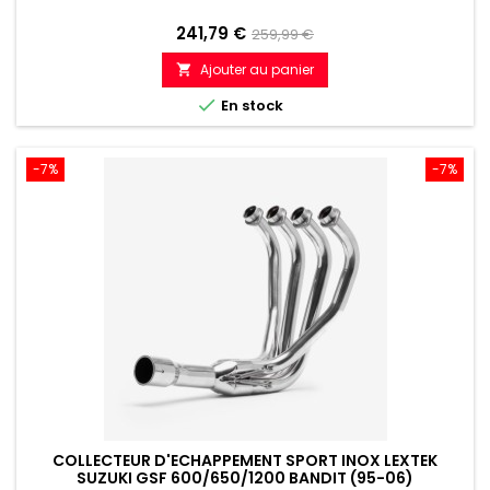
Prix
Prix
241,79 €
259,99 €
de
Ajouter au panier

référence

En stock
-7%
-7%
COLLECTEUR D'ECHAPPEMENT SPORT INOX LEXTEK
SUZUKI GSF 600/650/1200 BANDIT (95-06)