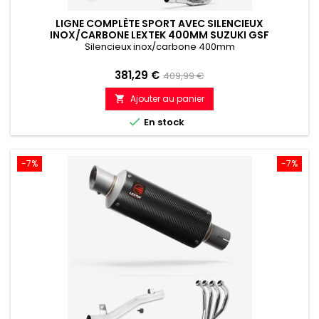
LIGNE COMPLÈTE SPORT AVEC SILENCIEUX
INOX/CARBONE LEXTEK 400MM SUZUKI GSF
600/650/1200 BANDIT (95-06)
Silencieux inox/carbone 400mm
Prix
Prix
381,29 €
409,99 €
de
Ajouter au panier

référence

En stock
-7%
-7%