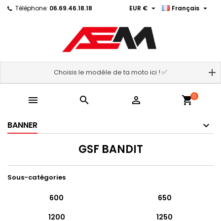


Téléphone:
06.69.46.18.18
EUR €
Français
Choisis le modèle de ta moto ici ! ✅
0



shopping_cart
BANNER
GSF BANDIT
Sous-catégories
600
650
1200
1250