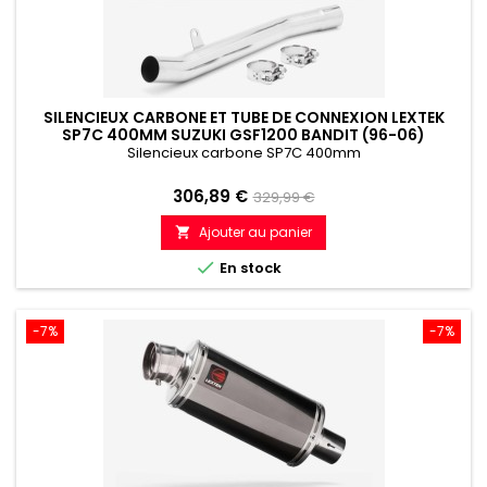
SILENCIEUX CARBONE ET TUBE DE CONNEXION LEXTEK
SP7C 400MM SUZUKI GSF1200 BANDIT (96-06)
Silencieux carbone SP7C 400mm
Prix
Prix
306,89 €
329,99 €
de
Ajouter au panier

référence

En stock
-7%
-7%