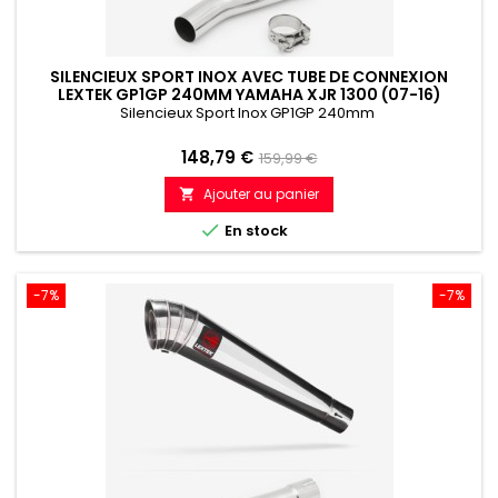
SILENCIEUX SPORT INOX AVEC TUBE DE CONNEXION
LEXTEK GP1GP 240MM YAMAHA XJR 1300 (07-16)
Silencieux Sport Inox GP1GP 240mm
Prix
Prix
148,79 €
159,99 €
de
Ajouter au panier

référence

En stock
-7%
-7%