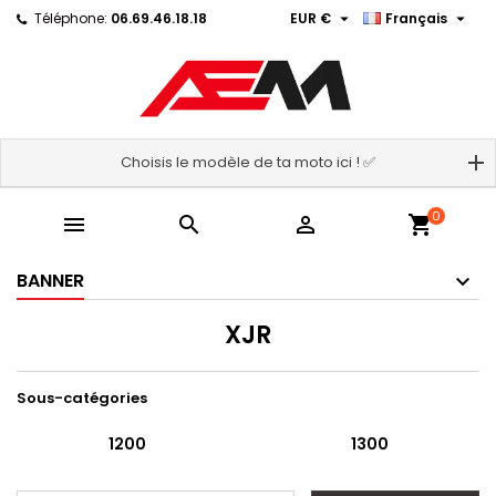


Téléphone:
06.69.46.18.18
EUR €
Français
Choisis le modèle de ta moto ici ! ✅
0



shopping_cart
BANNER
XJR
Sous-catégories
1200
1300