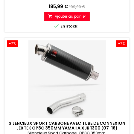
Prix
Prix
185,99 €
199,99 €
de
Ajouter au panier

référence

En stock
-7%
-7%
SILENCIEUX SPORT CARBONE AVEC TUBE DE CONNEXION
LEXTEK OP8C 350MM YAMAHA XJR 1300 (07-16)
Silencieux Sport Carbone OP8C 350mm