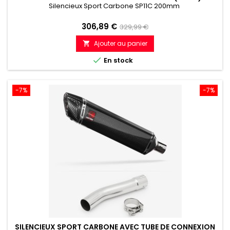
Silencieux Sport Carbone SP11C 200mm
Prix
Prix
306,89 €
329,99 €
de
Ajouter au panier

référence

En stock
-7%
-7%
SILENCIEUX SPORT CARBONE AVEC TUBE DE CONNEXION