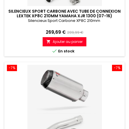
SILENCIEUX SPORT CARBONE AVEC TUBE DE CONNEXION
LEXTEK XP8C 210MM YAMAHA XJR 1300 (07-16)
Silencieux Sport Carbone XP8C 210mm
Prix
Prix
269,69 €
289,99 €
de
Ajouter au panier

référence

En stock
-7%
-7%