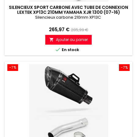
SILENCIEUX SPORT CARBONE AVEC TUBE DE CONNEXION
LEXTEK XP13C 210MM YAMAHA XJR 1300 (07-16)
Silencieux carbone 210mm XP13C
Prix
Prix
265,97 €
285,99 €
de
Ajouter au panier

référence

En stock
-7%
-7%