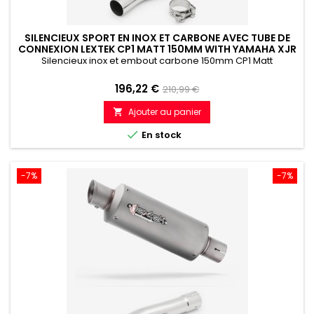
SILENCIEUX SPORT EN INOX ET CARBONE AVEC TUBE DE
CONNEXION LEXTEK CP1 MATT 150MM WITH YAMAHA XJR
1300 (07-16)
Silencieux inox et embout carbone 150mm CP1 Matt
Prix
Prix
196,22 €
210,99 €
de
Ajouter au panier

référence

En stock
-7%
-7%