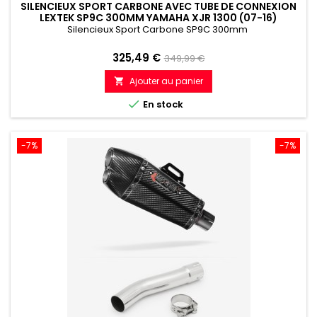
SILENCIEUX SPORT CARBONE AVEC TUBE DE CONNEXION
LEXTEK SP9C 300MM YAMAHA XJR 1300 (07-16)
Silencieux Sport Carbone SP9C 300mm
Prix
Prix
325,49 €
349,99 €
de
Ajouter au panier

référence

En stock
-7%
-7%