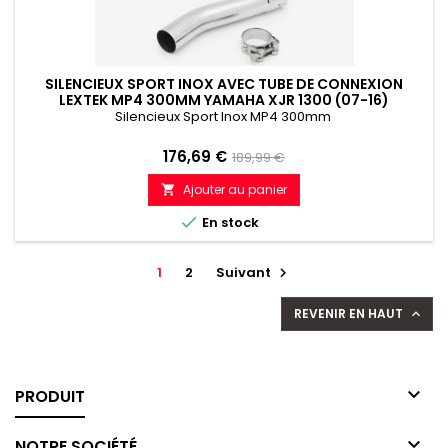
SILENCIEUX SPORT INOX AVEC TUBE DE CONNEXION
LEXTEK MP4 300MM YAMAHA XJR 1300 (07-16)
Silencieux Sport Inox MP4 300mm
Prix
Prix
176,69 €
189,99 €
de
Ajouter au panier

référence

En stock
1
2
Suivant

REVENIR EN HAUT


PRODUIT

NOTRE SOCIÉTÉ