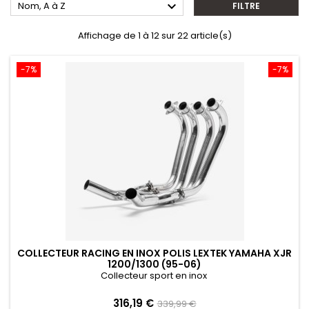

Nom, A à Z
FILTRE
Affichage de 1 à 12 sur 22 article(s)
-7%
-7%
COLLECTEUR RACING EN INOX POLIS LEXTEK YAMAHA XJR
1200/1300 (95-06)
Collecteur sport en inox
Prix
Prix
316,19 €
339,99 €