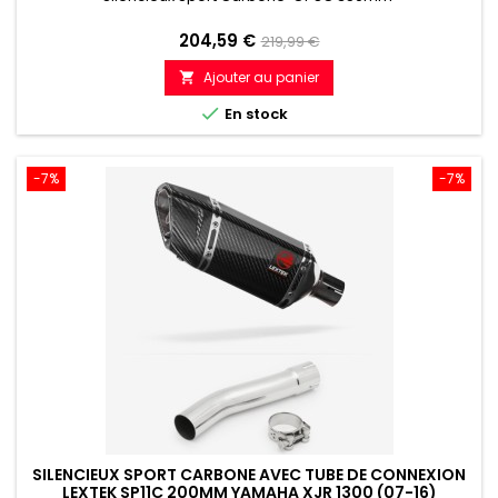
Prix
Prix
204,59 €
219,99 €
de
Ajouter au panier

référence

En stock
-7%
-7%
SILENCIEUX SPORT CARBONE AVEC TUBE DE CONNEXION
LEXTEK SP11C 200MM YAMAHA XJR 1300 (07-16)