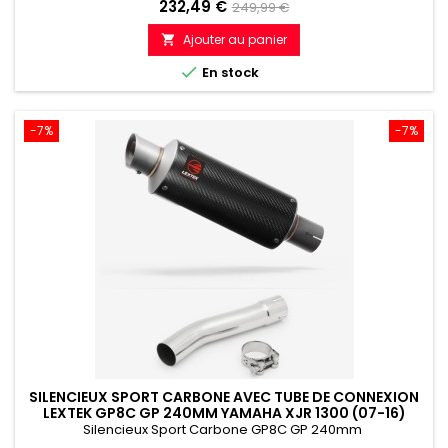
Prix
Prix
232,49 €
249,99 €
de
Ajouter au panier

référence

En stock
-7%
-7%
SILENCIEUX SPORT CARBONE AVEC TUBE DE CONNEXION
LEXTEK GP8C GP 240MM YAMAHA XJR 1300 (07-16)
Silencieux Sport Carbone GP8C GP 240mm