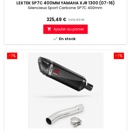
LEXTEK SP7C 400MM YAMAHA XJR 1300 (07-16)
Silencieux Sport Carbone SP7C 400mm
Prix
Prix
325,49 €
349,99 €
de
Ajouter au panier

référence

En stock
-7%
-7%