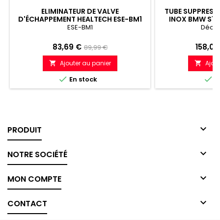
ELIMINATEUR DE VALVE
TUBE SUPPRESS
D'ÉCHAPPEMENT HEALTECH ESE-BM1
INOX BMW S10
ESE-BM1
Décat
Prix
Prix
Prix
83,69 €
158,09
89,99 €
de
Ajouter au panier
Ajou


référence


En stock
E

PRODUIT

NOTRE SOCIÉTÉ

MON COMPTE

CONTACT