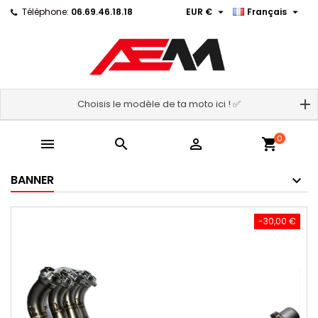


Téléphone:
06.69.46.18.18
EUR €
Français
Choisis le modèle de ta moto ici ! ✅
0



shopping_cart
BANNER
-30,00 €