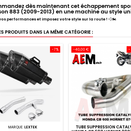
mandez dès maintenant
cet
échappement sport
son 883 (2009-2013)
en une machine au
style un
vos performances et imposez votre style sur la route !
💨🏍️
ES PRODUITS DANS LA MÊME CATÉGORIE :
-7%
-40,00 €
-
TUBE SUPPRESSION CATAL
MARQUE:
LEXTEK