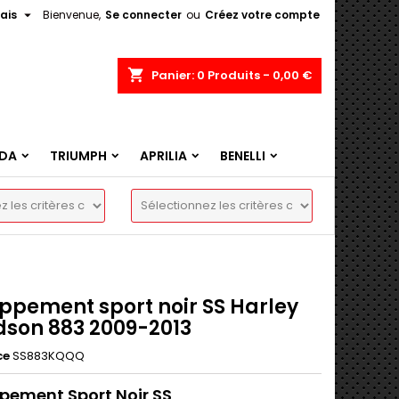

ais
Bienvenue,
Se connecter
ou
Créez votre compte
shopping_cart
Panier:
0
Produits - 0,00 €
DA
TRIUMPH
APRILIA
BENELLI
ppement sport noir SS Harley
dson 883 2009-2013
ce
SS883KQQQ
pement Sport Noir SS