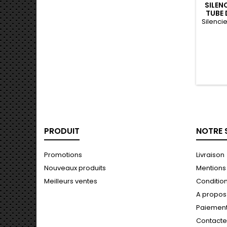
SILEN
TUBE 
210M
Silenc
PRODUIT
NOTRE 
Promotions
Livraison
Nouveaux produits
Mentions
Meilleurs ventes
Conditions
A propos
Paiement
Contact