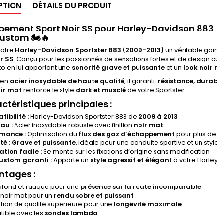
PTION
DÉTAILS DU PRODUIT
ement Sport Noir SS pour Harley-Davidson 883 
Custom
🏍️🔥
votre
Harley-Davidson Sportster 883 (2009-2013)
un véritable gai
ir SS
. Conçu pour les passionnés de sensations fortes et de design
o en lui apportant une
sonorité grave et puissante
et un
look noir
 en
acier inoxydable de haute qualité
, il garantit
résistance, durabi
ir mat
renforce le style
dark et musclé
de votre Sportster.
ctéristiques principales :
ibilité :
Harley-Davidson Sportster 883 de
2009 à 2013
au :
Acier inoxydable robuste avec finition
noir mat
rmance :
Optimisation du
flux des gaz d’échappement
pour plus de 
té :
Grave et puissante
, idéale pour une conduite sportive et un sty
ation facile :
Se monte sur les fixations d’origine sans modification
ustom garanti :
Apporte un
style agressif et élégant
à votre Harle
ntages :
ofond et rauque pour une
présence sur la route incomparable
 noir mat pour un
rendu sobre et puissant
tion de qualité supérieure pour une
longévité maximale
ible avec les
sondes lambda