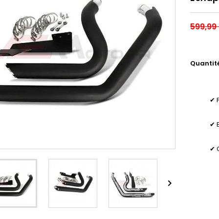
599,99
Quantit
✔ 
✔ 
✔ 
