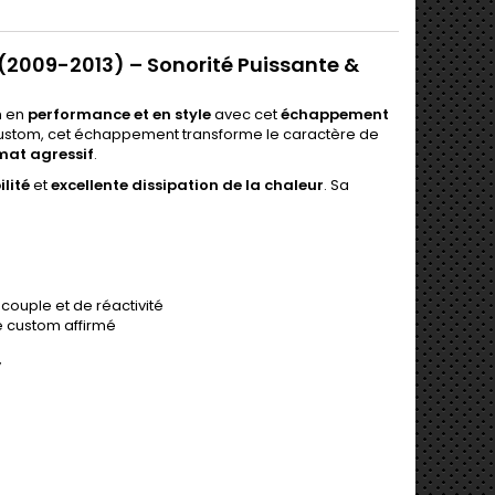
(2009-2013) – Sonorité Puissante &
n en
performance et en style
avec cet
échappement
 custom, cet échappement transforme le caractère de
 mat agressif
.
lité
et
excellente dissipation de la chaleur
. Sa
couple et de réactivité
le custom affirmé
y