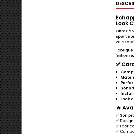
DESCRI
Échapp
Look 
Offrez à 
sport no
votre mot
Fabriqué
finition
no
✅
Cara
Compat
Matéri
Perfo
Sonori
Install
Look c
🔥
Ava
✅ Son pr
✅ Design
✅ Fabrica
✅ Compat