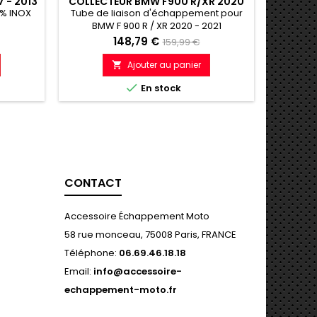
 - 2013
COLLECTEUR BMW F900 R/XR 2020
LIGNE 
- 2021
% INOX
Tube de liaison d'échappement pour
SPORT
BMW F 900 R / XR 2020 - 2021
YA
Silen
Prix
Prix
148,79 €
159,99 €
de
Ajouter au panier

e
référence

En stock
CONTACT
Accessoire Échappement Moto
58 rue monceau, 75008 Paris, FRANCE
Téléphone:
06.69.46.18.18
Email:
info@accessoire-
echappement-moto.fr