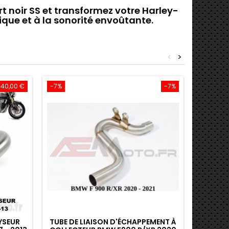
 noir SS
et transformez votre
Harley-
ique et à la sonorité envoûtante
.
<
>
 40,00 €
-7%
-7%
-7%
YSEUR
TUBE DE LIAISON D'ÉCHAPPEMENT À