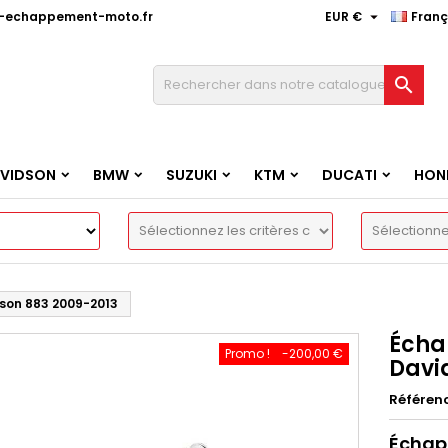

e-echappement-moto.fr
EUR €
Franç

AVIDSON
BMW
SUZUKI
KTM
DUCATI
HON
dson 883 2009-2013
Écha
Promo !
-200,00 €
Davi
Référen
Échap