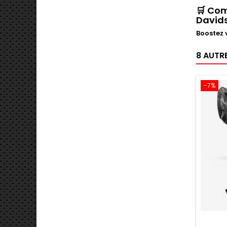
🛒
Com
David
Boostez 
8 AUTR
-7%