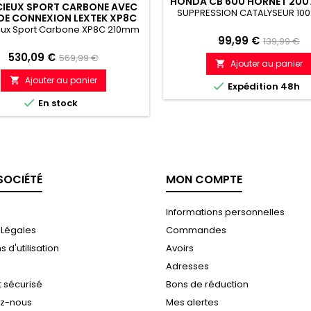
HONDA CB 600 HORNET 2007
CIEUX SPORT CARBONE AVEC
SUPPRESSION CATALYSEUR 100
DE CONNEXION LEXTEK XP8C
M YAMAHA FJR1300 (01-19)
ieux Sport Carbone XP8C 210mm
Prix
Prix
99,99 €
139,99 €
Prix
Prix
530,09 €
de
569,99 €
Ajouter au panier

de
référenc
Ajouter au panier


Expédition 48h
référence

En stock
SOCIÉTÉ
MON COMPTE
Informations personnelles
 Légales
Commandes
 d'utilisation
Avoirs
Adresses
 sécurisé
Bons de réduction
ez-nous
Mes alertes