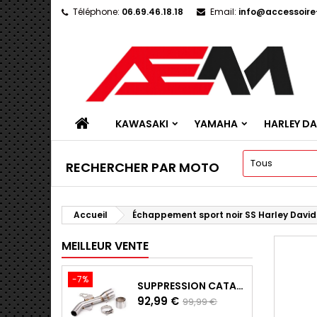
Téléphone:
06.69.46.18.18
Email:
info@accessoir
KAWASAKI
YAMAHA
HARLEY D
RECHERCHER PAR MOTO
Accueil
Échappement sport noir SS Harley Davi
MEILLEUR VENTE
-7%
SUPPRESSION CATALYSEUR EN INOX POUR KAWASAKI Z900 A2, Z900E ET Z900 (2017 - 2024)
Prix
Prix
92,99 €
99,99 €
de